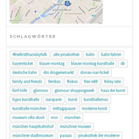
SCHLAGWÖRTER
#freefirstthursdayhdk
alte pinakothek
bahn
bahn fahren
bayernticket
blauer montag
blauer montag kunsthalle
db
deutsche bahn
dm drogeriemarkt
donau-isar-ticket
family and friends
fernbus
flixbus
free refill
friday late
fünf höfe
glamour
glamour shoppingweek
haus der kunst
hypo kunsthalle
isarsparer
kunst
kunsthallemuc
kunsthalle münchen
mittagspause
moderne kunst
museum villa stuck
mvv
münchen
münchen hauptbahnhof
münchner museen
münchner stadtmuseum
passau
pinakothek der moderne