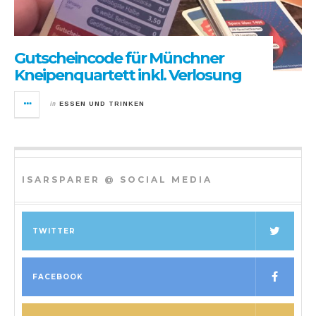
Gutscheincode für Münchner
Kneipenquartett inkl. Verlosung
in
ESSEN UND TRINKEN
ISARSPARER @ SOCIAL MEDIA
TWITTER
FACEBOOK