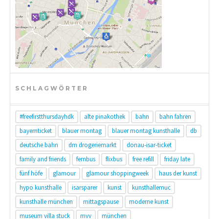
SCHLAGWÖRTER
#freefirstthursdayhdk
alte pinakothek
bahn
bahn fahren
bayernticket
blauer montag
blauer montag kunsthalle
db
deutsche bahn
dm drogeriemarkt
donau-isar-ticket
family and friends
fernbus
flixbus
free refill
friday late
fünf höfe
glamour
glamour shoppingweek
haus der kunst
hypo kunsthalle
isarsparer
kunst
kunsthallemuc
kunsthalle münchen
mittagspause
moderne kunst
museum villa stuck
mvv
münchen