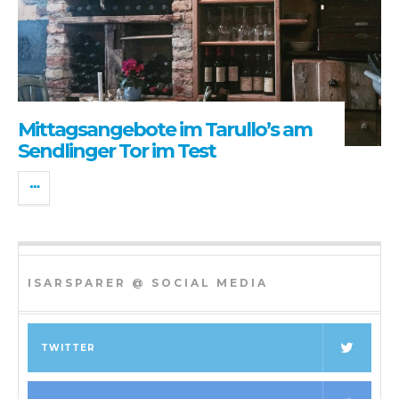
Mittagsangebote im Tarullo’s am
Sendlinger Tor im Test
ISARSPARER @ SOCIAL MEDIA
TWITTER