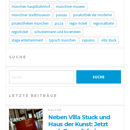
münchen hauptbahnhof
münchner museen
münchner stadtmuseum
passau
pinakothek der moderne
pinakotheken münchen
pizza
regio-ticket
regionalbahn
regioticket
schustermann und borenstein
stage entertainment
typisch münchen
vapiano
villa stuck
SUCHE
Suche nach:
LETZTE BEITRÄGE
KULTUR
Neben Villa Stuck und
Haus der Kunst: Jetzt