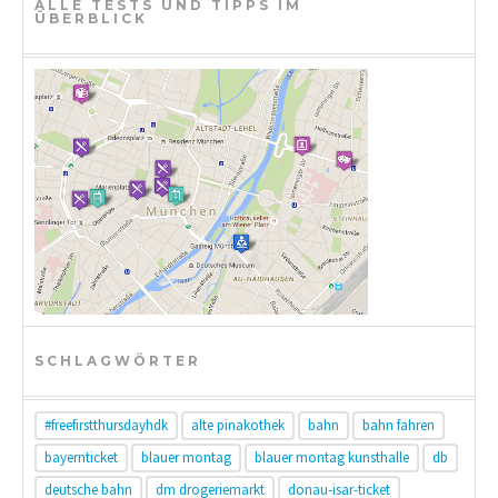
ALLE TESTS UND TIPPS IM
ÜBERBLICK
SCHLAGWÖRTER
#freefirstthursdayhdk
alte pinakothek
bahn
bahn fahren
bayernticket
blauer montag
blauer montag kunsthalle
db
deutsche bahn
dm drogeriemarkt
donau-isar-ticket