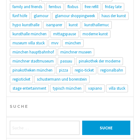
family and friends
fernbus
flixbus
free refill
friday late
fünf höfe
glamour
glamour shoppingweek
haus der kunst
hypo kunsthalle
isarsparer
kunst
kunsthallemuc
kunsthalle münchen
mittagspause
moderne kunst
museum villa stuck
mvv
münchen
münchen hauptbahnhof
münchner museen
münchner stadtmuseum
passau
pinakothek der moderne
pinakotheken münchen
pizza
regio-ticket
regionalbahn
regioticket
schustermann und borenstein
stage entertainment
typisch münchen
vapiano
villa stuck
SUCHE
Suche nach: