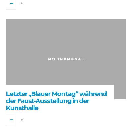
in
Letzter „Blauer Montag“ während
der Faust-Ausstellung in der
Kunsthalle
in