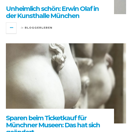
Unheimlich schön: Erwin Olaf in
der Kunsthalle München
in
BLOGGERLEBEN
Sparen beim Ticketkauf für
Münchner Museen: Das hat sich