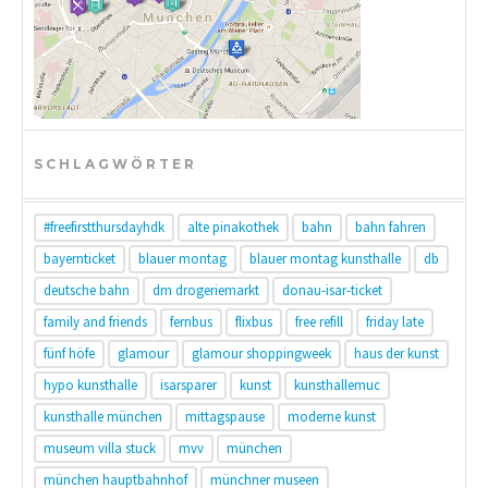
SCHLAGWÖRTER
#freefirstthursdayhdk
alte pinakothek
bahn
bahn fahren
bayernticket
blauer montag
blauer montag kunsthalle
db
deutsche bahn
dm drogeriemarkt
donau-isar-ticket
family and friends
fernbus
flixbus
free refill
friday late
fünf höfe
glamour
glamour shoppingweek
haus der kunst
hypo kunsthalle
isarsparer
kunst
kunsthallemuc
kunsthalle münchen
mittagspause
moderne kunst
museum villa stuck
mvv
münchen
münchen hauptbahnhof
münchner museen