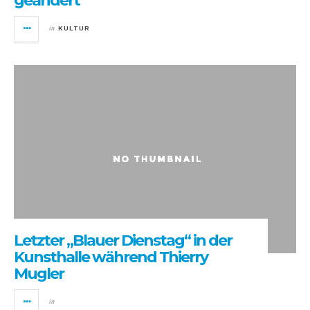
geändert
in
KULTUR
Letzter „Blauer Dienstag“ in der
Kunsthalle während Thierry
Mugler
in