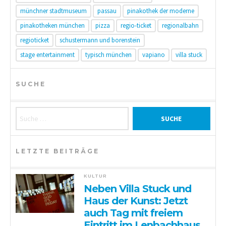
münchner stadtmuseum
passau
pinakothek der moderne
pinakotheken münchen
pizza
regio-ticket
regionalbahn
regioticket
schustermann und borenstein
stage entertainment
typisch münchen
vapiano
villa stuck
SUCHE
Suche nach:
LETZTE BEITRÄGE
KULTUR
Neben Villa Stuck und
Haus der Kunst: Jetzt
auch Tag mit freiem
Eintritt im Lenbachhaus