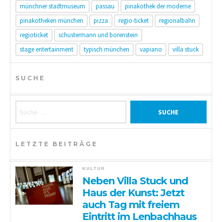
münchner stadtmuseum
passau
pinakothek der moderne
pinakotheken münchen
pizza
regio-ticket
regionalbahn
regioticket
schustermann und borenstein
stage entertainment
typisch münchen
vapiano
villa stuck
SUCHE
Suche nach:
LETZTE BEITRÄGE
KULTUR
Neben Villa Stuck und
Haus der Kunst: Jetzt
auch Tag mit freiem
Eintritt im Lenbachhaus