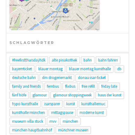
SCHLAGWÖRTER
#freefirstthursdayhdk
alte pinakothek
bahn
bahn fahren
bayernticket
blauer montag
blauer montag kunsthalle
db
deutsche bahn
dm drogeriemarkt
donau-isar-ticket
family and friends
fernbus
flixbus
free refill
friday late
fünf höfe
glamour
glamour shoppingweek
haus der kunst
hypo kunsthalle
isarsparer
kunst
kunsthallemuc
kunsthalle münchen
mittagspause
moderne kunst
museum villa stuck
mvv
münchen
münchen hauptbahnhof
münchner museen