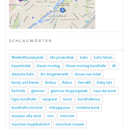
SCHLAGWÖRTER
#freefirstthursdayhdk
alte pinakothek
bahn
bahn fahren
bayernticket
blauer montag
blauer montag kunsthalle
db
deutsche bahn
dm drogeriemarkt
donau-isar-ticket
family and friends
fernbus
flixbus
free refill
friday late
fünf höfe
glamour
glamour shoppingweek
haus der kunst
hypo kunsthalle
isarsparer
kunst
kunsthallemuc
kunsthalle münchen
mittagspause
moderne kunst
museum villa stuck
mvv
münchen
münchen hauptbahnhof
münchner museen