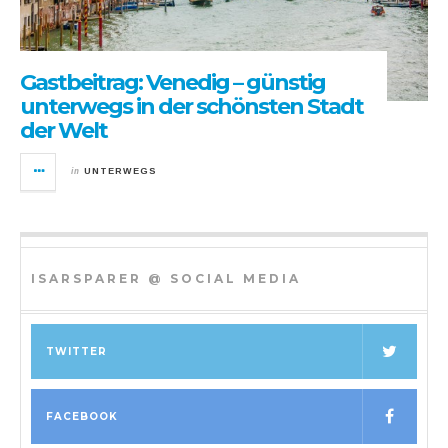
Gastbeitrag: Venedig – günstig
unterwegs in der schönsten Stadt
der Welt
in
UNTERWEGS
ISARSPARER @ SOCIAL MEDIA
TWITTER
FACEBOOK