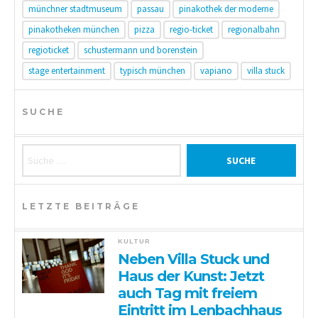
münchner stadtmuseum
passau
pinakothek der moderne
pinakotheken münchen
pizza
regio-ticket
regionalbahn
regioticket
schustermann und borenstein
stage entertainment
typisch münchen
vapiano
villa stuck
SUCHE
Suche nach:
LETZTE BEITRÄGE
KULTUR
Neben Villa Stuck und
Haus der Kunst: Jetzt
auch Tag mit freiem
Eintritt im Lenbachhaus