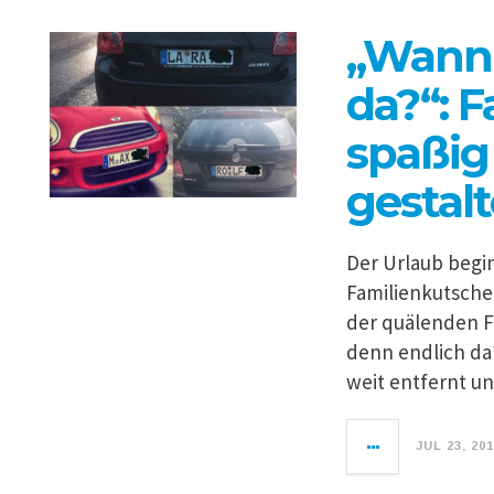
„Wann 
da?“: F
spaßig
gestal
Der Urlaub begin
Familienkutsche
der quälenden F
denn endlich da?
weit entfernt un
JUL 23, 20