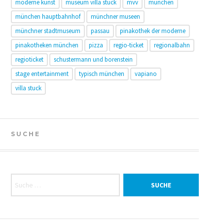
moderne kunst
museum villa stuck
mvv
münchen
münchen hauptbahnhof
münchner museen
münchner stadtmuseum
passau
pinakothek der moderne
pinakotheken münchen
pizza
regio-ticket
regionalbahn
regioticket
schustermann und borenstein
stage entertainment
typisch münchen
vapiano
villa stuck
SUCHE
Suche nach: