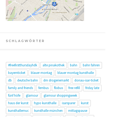
SCHLAGWÖRTER
#freefirstthursdayhdk
alte pinakothek
bahn
bahn fahren
bayernticket
blauer montag
blauer montag kunsthalle
db
deutsche bahn
dm drogeriemarkt
donau-isar-ticket
family and friends
fernbus
flixbus
free refill
friday late
fünf höfe
glamour
glamour shoppingweek
haus der kunst
hypo kunsthalle
isarsparer
kunst
kunsthallemuc
kunsthalle münchen
mittagspause