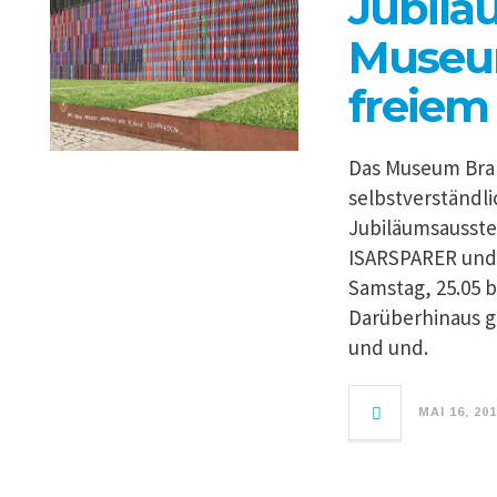
Jubil
Museu
freiem 
Das Museum Bran
selbstverständl
Jubiläumsausste
ISARSPARER und
Samstag, 25.05 bi
Darüberhinaus g
und und.
MAI 16, 20