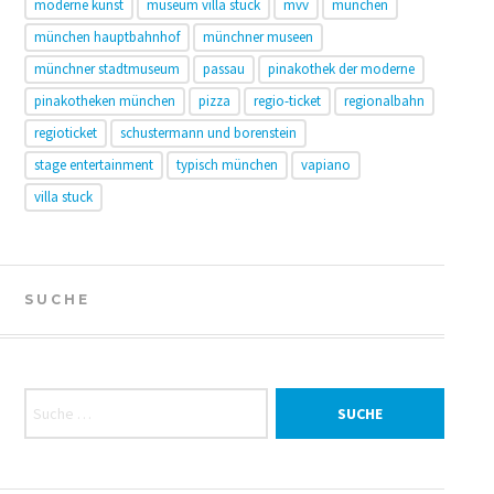
moderne kunst
museum villa stuck
mvv
münchen
münchen hauptbahnhof
münchner museen
münchner stadtmuseum
passau
pinakothek der moderne
pinakotheken münchen
pizza
regio-ticket
regionalbahn
regioticket
schustermann und borenstein
stage entertainment
typisch münchen
vapiano
villa stuck
SUCHE
Suche nach: