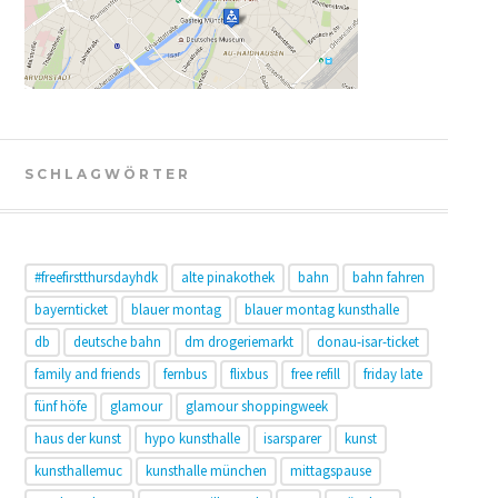
SCHLAGWÖRTER
#freefirstthursdayhdk
alte pinakothek
bahn
bahn fahren
bayernticket
blauer montag
blauer montag kunsthalle
db
deutsche bahn
dm drogeriemarkt
donau-isar-ticket
family and friends
fernbus
flixbus
free refill
friday late
fünf höfe
glamour
glamour shoppingweek
haus der kunst
hypo kunsthalle
isarsparer
kunst
kunsthallemuc
kunsthalle münchen
mittagspause