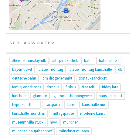
SCHLAGWÖRTER
#freefirstthursdayhdk
alte pinakothek
bahn
bahn fahren
bayernticket
blauer montag
blauer montag kunsthalle
db
deutsche bahn
dm drogeriemarkt
donau-isar-ticket
family and friends
fernbus
flixbus
free refill
friday late
fünf höfe
glamour
glamour shoppingweek
haus der kunst
hypo kunsthalle
isarsparer
kunst
kunsthallemuc
kunsthalle münchen
mittagspause
moderne kunst
museum villa stuck
mvv
münchen
münchen hauptbahnhof
münchner museen