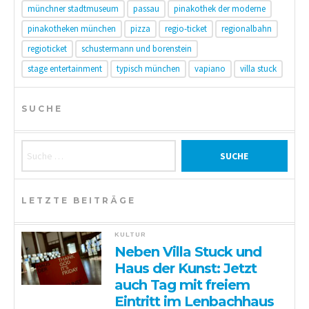
münchner stadtmuseum
passau
pinakothek der moderne
pinakotheken münchen
pizza
regio-ticket
regionalbahn
regioticket
schustermann und borenstein
stage entertainment
typisch münchen
vapiano
villa stuck
SUCHE
Suche nach:
LETZTE BEITRÄGE
KULTUR
Neben Villa Stuck und
Haus der Kunst: Jetzt
auch Tag mit freiem
Eintritt im Lenbachhaus