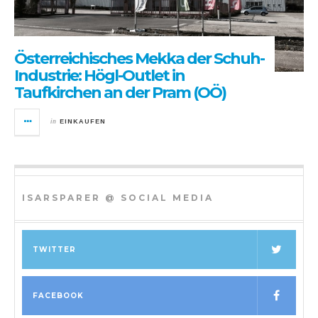
Österreichisches Mekka der Schuh-
Industrie: Högl-Outlet in
Taufkirchen an der Pram (OÖ)
in
EINKAUFEN
ISARSPARER @ SOCIAL MEDIA
TWITTER
FACEBOOK