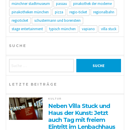
münchner stadtmuseum
passau
pinakothek der moderne
pinakotheken münchen
pizza
regio-ticket
regionalbahn
regioticket
schustermann und borenstein
stage entertainment
typisch münchen
vapiano
villa stuck
SUCHE
Suche nach:
LETZTE BEITRÄGE
KULTUR
Neben Villa Stuck und
Haus der Kunst: Jetzt
auch Tag mit freiem
Eintritt im Lenbachhaus