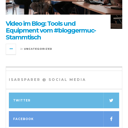
Video im Blog: Tools und
Equipment vom #bloggermuc-
Stammtisch
in
UNCATEGORIZED
ISARSPARER @ SOCIAL MEDIA
TWITTER
FACEBOOK