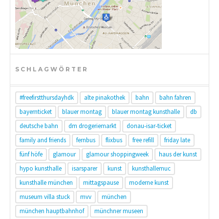
SCHLAGWÖRTER
#freefirstthursdayhdk
alte pinakothek
bahn
bahn fahren
bayernticket
blauer montag
blauer montag kunsthalle
db
deutsche bahn
dm drogeriemarkt
donau-isar-ticket
family and friends
fernbus
flixbus
free refill
friday late
fünf höfe
glamour
glamour shoppingweek
haus der kunst
hypo kunsthalle
isarsparer
kunst
kunsthallemuc
kunsthalle münchen
mittagspause
moderne kunst
museum villa stuck
mvv
münchen
münchen hauptbahnhof
münchner museen