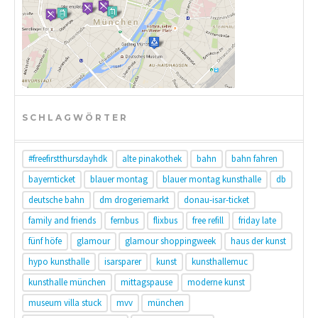
SCHLAGWÖRTER
#freefirstthursdayhdk
alte pinakothek
bahn
bahn fahren
bayernticket
blauer montag
blauer montag kunsthalle
db
deutsche bahn
dm drogeriemarkt
donau-isar-ticket
family and friends
fernbus
flixbus
free refill
friday late
fünf höfe
glamour
glamour shoppingweek
haus der kunst
hypo kunsthalle
isarsparer
kunst
kunsthallemuc
kunsthalle münchen
mittagspause
moderne kunst
museum villa stuck
mvv
münchen