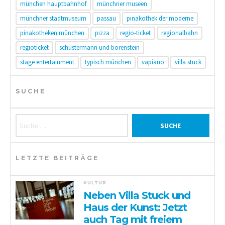
münchen hauptbahnhof
münchner museen
münchner stadtmuseum
passau
pinakothek der moderne
pinakotheken münchen
pizza
regio-ticket
regionalbahn
regioticket
schustermann und borenstein
stage entertainment
typisch münchen
vapiano
villa stuck
SUCHE
Suche nach:
LETZTE BEITRÄGE
KULTUR
Neben Villa Stuck und
Haus der Kunst: Jetzt
auch Tag mit freiem