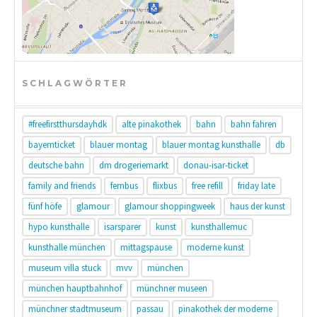
SCHLAGWÖRTER
#freefirstthursdayhdk
alte pinakothek
bahn
bahn fahren
bayernticket
blauer montag
blauer montag kunsthalle
db
deutsche bahn
dm drogeriemarkt
donau-isar-ticket
family and friends
fernbus
flixbus
free refill
friday late
fünf höfe
glamour
glamour shoppingweek
haus der kunst
hypo kunsthalle
isarsparer
kunst
kunsthallemuc
kunsthalle münchen
mittagspause
moderne kunst
museum villa stuck
mvv
münchen
münchen hauptbahnhof
münchner museen
münchner stadtmuseum
passau
pinakothek der moderne