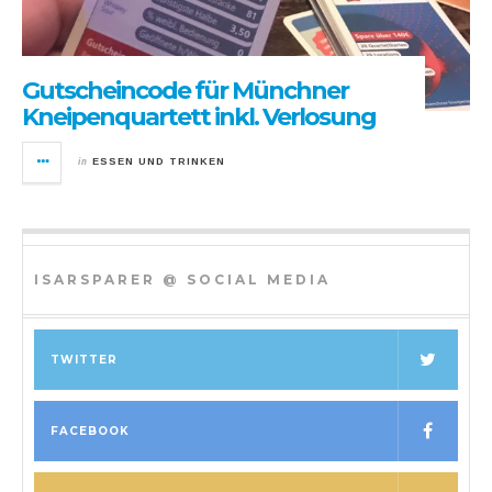
Gutscheincode für Münchner
Kneipenquartett inkl. Verlosung
in
ESSEN UND TRINKEN
ISARSPARER @ SOCIAL MEDIA
TWITTER
FACEBOOK