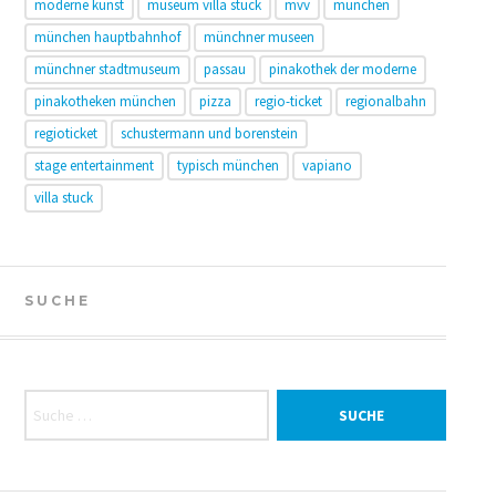
moderne kunst
museum villa stuck
mvv
münchen
münchen hauptbahnhof
münchner museen
münchner stadtmuseum
passau
pinakothek der moderne
pinakotheken münchen
pizza
regio-ticket
regionalbahn
regioticket
schustermann und borenstein
stage entertainment
typisch münchen
vapiano
villa stuck
SUCHE
Suche nach: