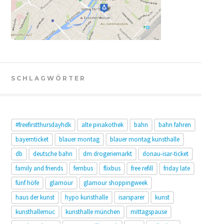
SCHLAGWÖRTER
#freefirstthursdayhdk
alte pinakothek
bahn
bahn fahren
bayernticket
blauer montag
blauer montag kunsthalle
db
deutsche bahn
dm drogeriemarkt
donau-isar-ticket
family and friends
fernbus
flixbus
free refill
friday late
fünf höfe
glamour
glamour shoppingweek
haus der kunst
hypo kunsthalle
isarsparer
kunst
kunsthallemuc
kunsthalle münchen
mittagspause