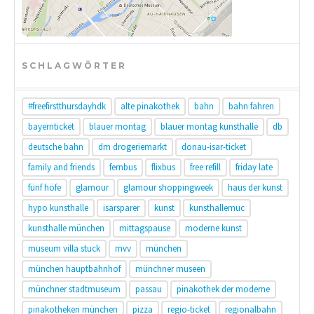
SCHLAGWÖRTER
#freefirstthursdayhdk
alte pinakothek
bahn
bahn fahren
bayernticket
blauer montag
blauer montag kunsthalle
db
deutsche bahn
dm drogeriemarkt
donau-isar-ticket
family and friends
fernbus
flixbus
free refill
friday late
fünf höfe
glamour
glamour shoppingweek
haus der kunst
hypo kunsthalle
isarsparer
kunst
kunsthallemuc
kunsthalle münchen
mittagspause
moderne kunst
museum villa stuck
mvv
münchen
münchen hauptbahnhof
münchner museen
münchner stadtmuseum
passau
pinakothek der moderne
pinakotheken münchen
pizza
regio-ticket
regionalbahn