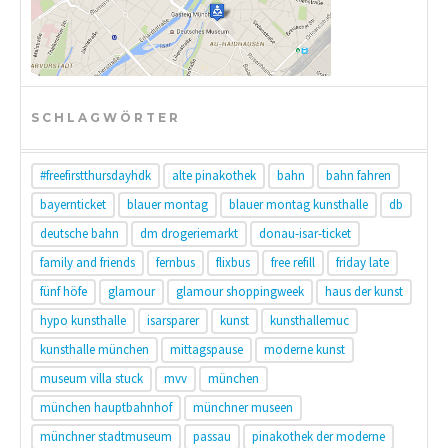
SCHLAGWÖRTER
#freefirstthursdayhdk
alte pinakothek
bahn
bahn fahren
bayernticket
blauer montag
blauer montag kunsthalle
db
deutsche bahn
dm drogeriemarkt
donau-isar-ticket
family and friends
fernbus
flixbus
free refill
friday late
fünf höfe
glamour
glamour shoppingweek
haus der kunst
hypo kunsthalle
isarsparer
kunst
kunsthallemuc
kunsthalle münchen
mittagspause
moderne kunst
museum villa stuck
mvv
münchen
münchen hauptbahnhof
münchner museen
münchner stadtmuseum
passau
pinakothek der moderne