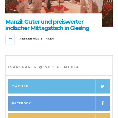
Manzil: Guter und preiswerter
indischer Mittagstisch in Giesing
in
ESSEN UND TRINKEN
ISARSPARER @ SOCIAL MEDIA
TWITTER
FACEBOOK