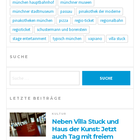
münchen hauptbahnhof
münchner museen
münchner stadtmuseum
passau
pinakothek der moderne
pinakotheken münchen
pizza
regio-ticket
regionalbahn
regioticket
schustermann und borenstein
stage entertainment
typisch münchen
vapiano
villa stuck
SUCHE
Suche nach:
LETZTE BEITRÄGE
KULTUR
Neben Villa Stuck und
Haus der Kunst: Jetzt
auch Tag mit freiem