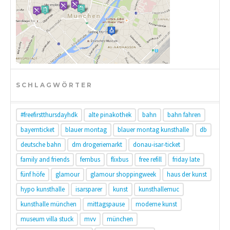
SCHLAGWÖRTER
#freefirstthursdayhdk
alte pinakothek
bahn
bahn fahren
bayernticket
blauer montag
blauer montag kunsthalle
db
deutsche bahn
dm drogeriemarkt
donau-isar-ticket
family and friends
fernbus
flixbus
free refill
friday late
fünf höfe
glamour
glamour shoppingweek
haus der kunst
hypo kunsthalle
isarsparer
kunst
kunsthallemuc
kunsthalle münchen
mittagspause
moderne kunst
museum villa stuck
mvv
münchen