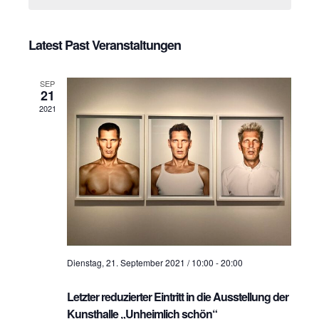
H
a
e
a
n
c
n
t
Latest Past Veranstaltungen
s
d
s
t
a
SEP
t
t
a
21
e
2021
l
a
.
t
l
u
t
n
u
g
n
A
g
n
Dienstag, 21. September 2021 / 10:00
-
20:00
s
e
i
Letzter reduzierter Eintritt in die Ausstellung der
n
c
Kunsthalle „Unheimlich schön“