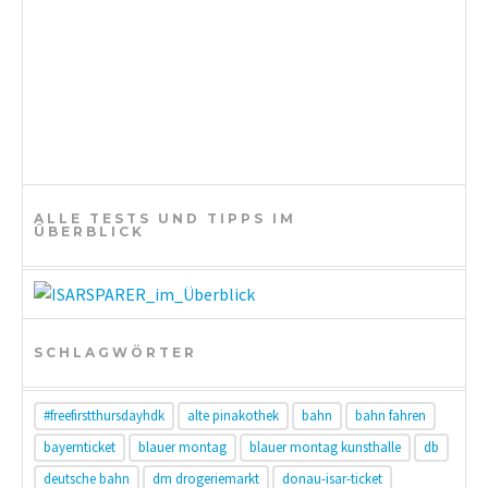
ALLE TESTS UND TIPPS IM
ÜBERBLICK
SCHLAGWÖRTER
#freefirstthursdayhdk
alte pinakothek
bahn
bahn fahren
bayernticket
blauer montag
blauer montag kunsthalle
db
deutsche bahn
dm drogeriemarkt
donau-isar-ticket