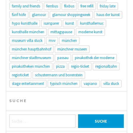
family and friends
fernbus
flixbus
free refill
friday late
fünf höfe
glamour
glamour shoppingweek
haus der kunst
hypo kunsthalle
isarsparer
kunst
kunsthallemuc
kunsthalle münchen
mittagspause
moderne kunst
museum villa stuck
mvv
münchen
münchen hauptbahnhof
münchner museen
münchner stadtmuseum
passau
pinakothek der moderne
pinakotheken münchen
pizza
regio-ticket
regionalbahn
regioticket
schustermann und borenstein
stage entertainment
typisch münchen
vapiano
villa stuck
SUCHE
Suche nach: