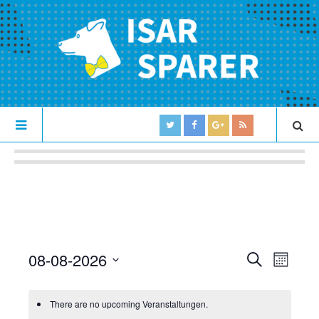
08-08-2026
V
V
S
M
U
e
S
O
e
C
N
e
r
H
There are no upcoming Veranstaltungen.
r
T
l
E