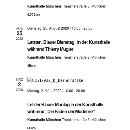
S
h
Kunsthalle München
Theatinerstraße 8, München
u
6,50Euro
t
c
e
Dienstag, 25. August 2020 / 10:00
-
20:00
AUG
25
h
n
2020
Letzter „Blauer Dienstag“ in der Kunsthalle
n
-
während Thierry Mugler
a
u
Kunsthalle München
Theatinerstraße 8, München
v
n
8Euro
i
d
g
MRZ
2
A
a
2020
Montag, 2. März 2020 / 10:00
-
20:00
n
t
Letzter Blauer Montag in der Kunsthalle
i
s
während „Die Fäden der Moderne“
o
i
Kunsthalle München
Theatinerstraße 8, München
n
c
6Euro