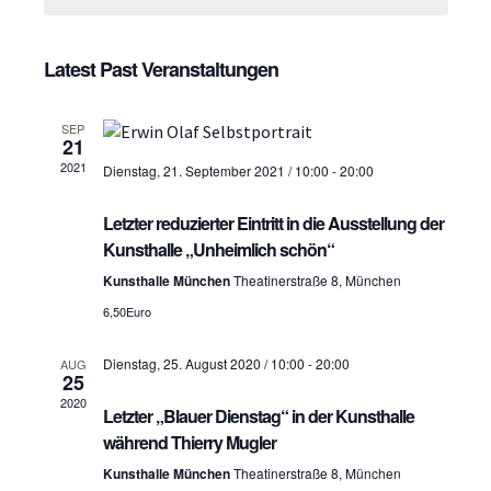
H
a
e
a
n
c
n
t
Latest Past Veranstaltungen
s
d
s
t
a
SEP
t
t
a
21
e
2021
Dienstag, 21. September 2021 / 10:00
-
20:00
l
a
.
t
l
Letzter reduzierter Eintritt in die Ausstellung der
u
Kunsthalle „Unheimlich schön“
t
n
Kunsthalle München
Theatinerstraße 8, München
u
g
6,50Euro
n
A
Dienstag, 25. August 2020 / 10:00
-
20:00
AUG
g
25
n
2020
s
Letzter „Blauer Dienstag“ in der Kunsthalle
e
während Thierry Mugler
i
n
Kunsthalle München
Theatinerstraße 8, München
c