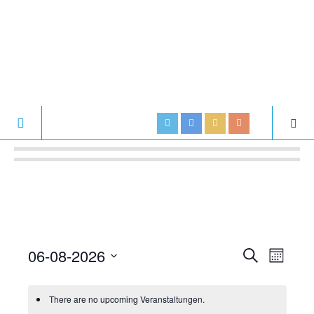
06-08-2026
V
V
S
M
U
e
S
O
e
C
N
e
r
H
There are no upcoming Veranstaltungen.
r
T
l
E