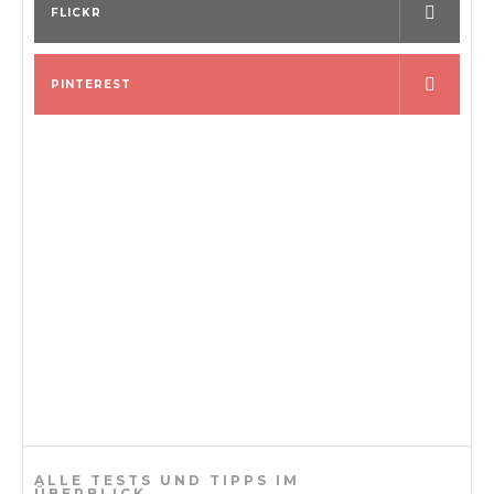
o
FLICKR
n
PINTEREST
ALLE TESTS UND TIPPS IM
ÜBERBLICK