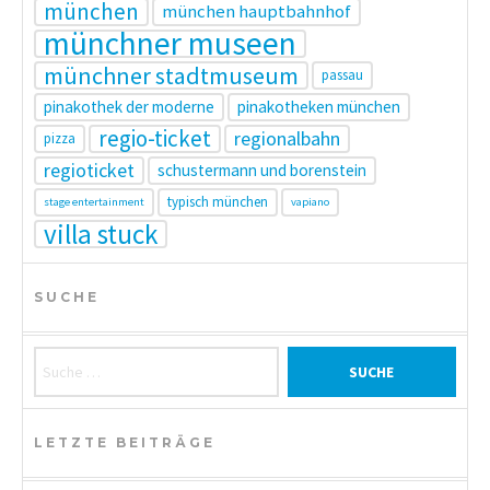
münchen
münchen hauptbahnhof
münchner museen
münchner stadtmuseum
passau
pinakothek der moderne
pinakotheken münchen
regio-ticket
regionalbahn
pizza
regioticket
schustermann und borenstein
typisch münchen
stage entertainment
vapiano
villa stuck
SUCHE
Suche nach:
LETZTE BEITRÄGE