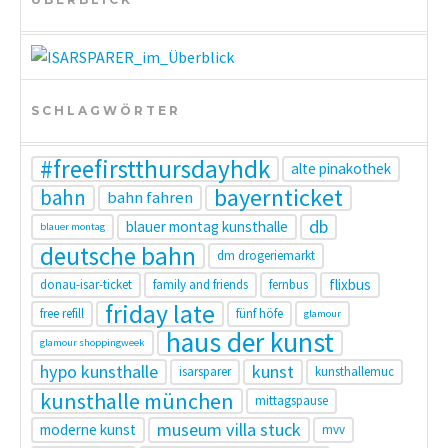
SCHLAGWÖRTER
#freefirstthursdayhdk
alte pinakothek
bayernticket
bahn
bahn fahren
db
blauer montag kunsthalle
blauer montag
deutsche bahn
dm drogeriemarkt
flixbus
donau-isar-ticket
family and friends
fernbus
friday late
free refill
fünf höfe
glamour
haus der kunst
glamour shoppingweek
hypo kunsthalle
kunst
isarsparer
kunsthallemuc
kunsthalle münchen
mittagspause
museum villa stuck
moderne kunst
mvv