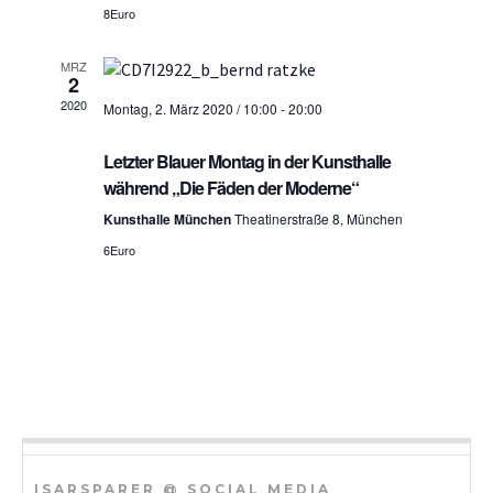
S
8Euro
h
u
t
MRZ
2
c
e
2020
Montag, 2. März 2020 / 10:00
-
20:00
h
n
Letzter Blauer Montag in der Kunsthalle
n
-
während „Die Fäden der Moderne“
a
u
Kunsthalle München
Theatinerstraße 8, München
v
n
6Euro
i
d
g
A
a
n
t
i
s
o
i
n
c
ISARSPARER @ SOCIAL MEDIA