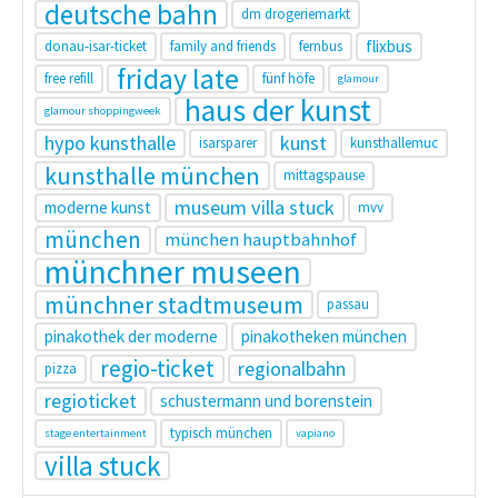
deutsche bahn
dm drogeriemarkt
flixbus
donau-isar-ticket
family and friends
fernbus
friday late
free refill
fünf höfe
glamour
haus der kunst
glamour shoppingweek
hypo kunsthalle
kunst
isarsparer
kunsthallemuc
kunsthalle münchen
mittagspause
museum villa stuck
moderne kunst
mvv
münchen
münchen hauptbahnhof
münchner museen
münchner stadtmuseum
passau
pinakothek der moderne
pinakotheken münchen
regio-ticket
regionalbahn
pizza
regioticket
schustermann und borenstein
typisch münchen
stage entertainment
vapiano
villa stuck