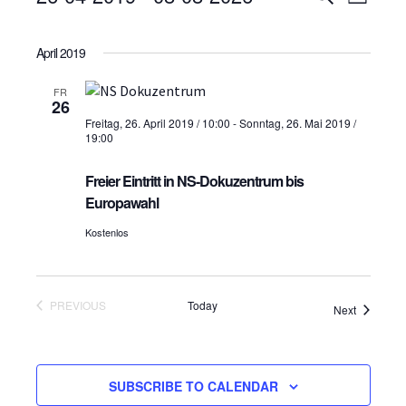
L
U
e
S
I
e
C
S
e
r
H
April 2019
r
T
l
E
a
e
a
FR
n
c
26
n
Freitag, 26. April 2019 / 10:00
-
Sonntag, 26. Mai 2019 /
t
s
19:00
d
s
t
a
Freier Eintritt in NS-Dokuzentrum bis
t
t
a
Europawahl
e
l
a
.
Kostenlos
t
l
u
t
n
PREVIOUS
Today
Veranstal
Next
u
VERANSTALTUNGEN
g
n
A
g
n
SUBSCRIBE TO CALENDAR