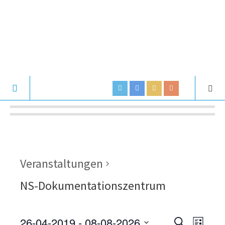
Veranstaltungen
NS-Dokumentationszentrum
26-04-2019
 - 
08-08-2026
V
V
S