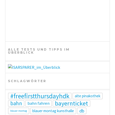
t
i
o
n
ALLE TESTS UND TIPPS IM
ÜBERBLICK
SCHLAGWÖRTER
#freefirstthursdayhdk
alte pinakothek
bayernticket
bahn
bahn fahren
db
blauer montag kunsthalle
blauer montag