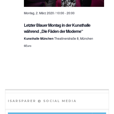
h
Montag, 2. März 2020 / 10:00
-
20:00
t
e
Letzter Blauer Montag in der Kunsthalle
während „Die Fäden der Moderne“
n
Kunsthalle München
Theatinerstraße 8, München
n
6Euro
a
v
i
g
a
t
ISARSPARER @ SOCIAL MEDIA
i