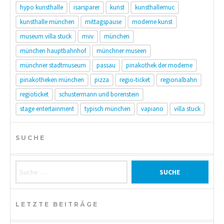
hypo kunsthalle
isarsparer
kunst
kunsthallemuc
kunsthalle münchen
mittagspause
moderne kunst
museum villa stuck
mvv
münchen
münchen hauptbahnhof
münchner museen
münchner stadtmuseum
passau
pinakothek der moderne
pinakotheken münchen
pizza
regio-ticket
regionalbahn
regioticket
schustermann und borenstein
stage entertainment
typisch münchen
vapiano
villa stuck
SUCHE
Suche nach:
LETZTE BEITRÄGE