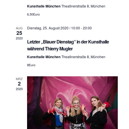
S
h
Kunsthalle München
Theatinerstraße 8, München
u
6,50Euro
t
c
e
Dienstag, 25. August 2020 / 10:00
-
20:00
AUG
25
h
n
2020
Letzter „Blauer Dienstag“ in der Kunsthalle
n
-
während Thierry Mugler
a
u
Kunsthalle München
Theatinerstraße 8, München
v
n
8Euro
i
d
g
MRZ
2
A
a
2020
n
t
i
s
o
i
n
c