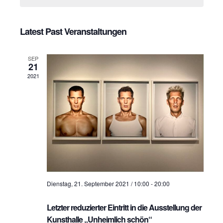
H
a
e
a
n
c
n
t
Latest Past Veranstaltungen
s
d
s
t
a
SEP
t
t
a
21
e
2021
l
a
.
t
l
u
t
n
u
g
n
A
g
n
Dienstag, 21. September 2021 / 10:00
-
20:00
s
e
i
Letzter reduzierter Eintritt in die Ausstellung der
n
c
Kunsthalle „Unheimlich schön“