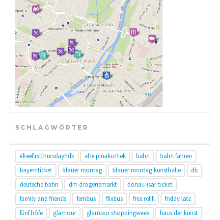
SCHLAGWÖRTER
#freefirstthursdayhdk
alte pinakothek
bahn
bahn fahren
bayernticket
blauer montag
blauer montag kunsthalle
db
deutsche bahn
dm drogeriemarkt
donau-isar-ticket
family and friends
fernbus
flixbus
free refill
friday late
fünf höfe
glamour
glamour shoppingweek
haus der kunst