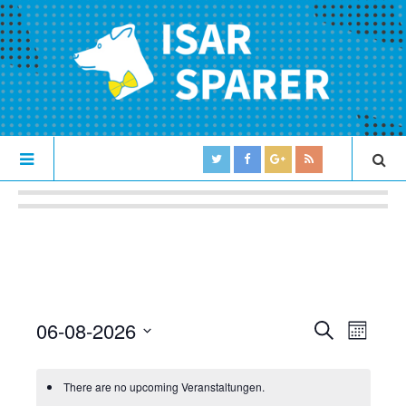
06-08-2026
V
V
S
M
U
e
S
O
e
C
N
e
r
H
There are no upcoming Veranstaltungen.
r
T
l
E