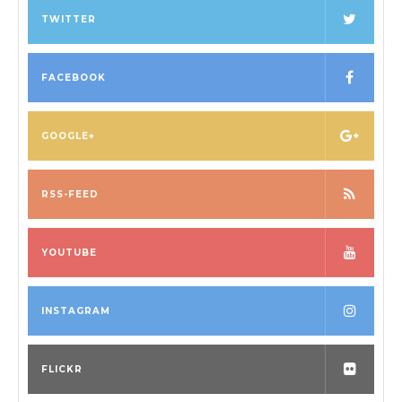
o
TWITTER
n
FACEBOOK
GOOGLE+
RSS-FEED
YOUTUBE
INSTAGRAM
FLICKR