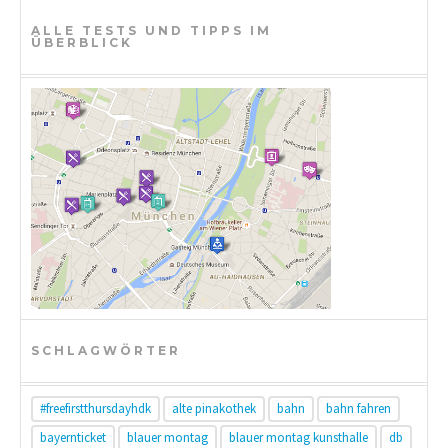
ALLE TESTS UND TIPPS IM
ÜBERBLICK
SCHLAGWÖRTER
#freefirstthursdayhdk
alte pinakothek
bahn
bahn fahren
bayernticket
blauer montag
blauer montag kunsthalle
db