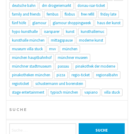
deutsche bahn
dm drogeriemarkt
donau-isar-ticket
family and friends
fernbus
flixbus
free refill
friday late
fünf höfe
glamour
glamour shoppingweek
haus der kunst
hypo kunsthalle
isarsparer
kunst
kunsthallemuc
kunsthalle münchen
mittagspause
moderne kunst
museum villa stuck
mvv
münchen
münchen hauptbahnhof
münchner museen
münchner stadtmuseum
passau
pinakothek der moderne
pinakotheken münchen
pizza
regio-ticket
regionalbahn
regioticket
schustermann und borenstein
stage entertainment
typisch münchen
vapiano
villa stuck
SUCHE
Suche nach: