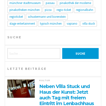
münchner stadtmuseum
passau
pinakothek der moderne
pinakotheken münchen
pizza
regio-ticket
regionalbahn
regioticket
schustermann und borenstein
stage entertainment
typisch münchen
vapiano
villa stuck
SUCHE
Suche nach:
LETZTE BEITRÄGE
KULTUR
Neben Villa Stuck und
Haus der Kunst: Jetzt
auch Tag mit freiem
Eintritt im Lenbachhaus