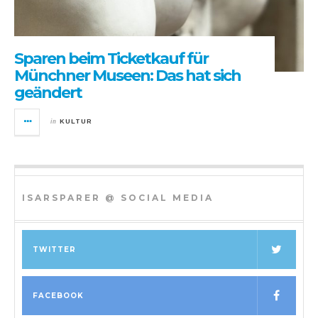
Sparen beim Ticketkauf für
Münchner Museen: Das hat sich
geändert
in
KULTUR
ISARSPARER @ SOCIAL MEDIA
TWITTER
FACEBOOK