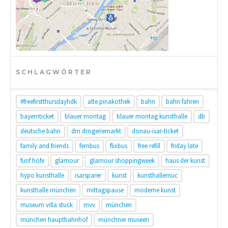
SCHLAGWÖRTER
#freefirstthursdayhdk
alte pinakothek
bahn
bahn fahren
bayernticket
blauer montag
blauer montag kunsthalle
db
deutsche bahn
dm drogeriemarkt
donau-isar-ticket
family and friends
fernbus
flixbus
free refill
friday late
fünf höfe
glamour
glamour shoppingweek
haus der kunst
hypo kunsthalle
isarsparer
kunst
kunsthallemuc
kunsthalle münchen
mittagspause
moderne kunst
museum villa stuck
mvv
münchen
münchen hauptbahnhof
münchner museen