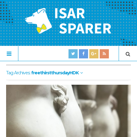
Tag Archives:
freethirstthursdayHDK