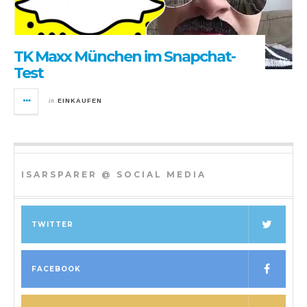
TK Maxx München im Snapchat-
Test
in
EINKAUFEN
ISARSPARER @ SOCIAL MEDIA
TWITTER
FACEBOOK