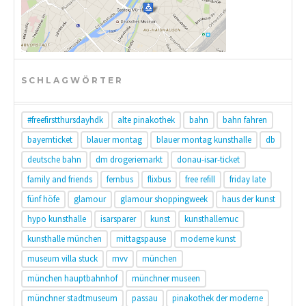
SCHLAGWÖRTER
#freefirstthursdayhdk
alte pinakothek
bahn
bahn fahren
bayernticket
blauer montag
blauer montag kunsthalle
db
deutsche bahn
dm drogeriemarkt
donau-isar-ticket
family and friends
fernbus
flixbus
free refill
friday late
fünf höfe
glamour
glamour shoppingweek
haus der kunst
hypo kunsthalle
isarsparer
kunst
kunsthallemuc
kunsthalle münchen
mittagspause
moderne kunst
museum villa stuck
mvv
münchen
münchen hauptbahnhof
münchner museen
münchner stadtmuseum
passau
pinakothek der moderne