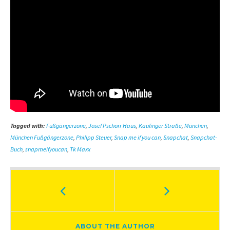
Tagged with:
Fußgängerzone
,
Josef Pschorr Haus
,
Kaufinger Straße
,
München
,
München Fußgängerzone
,
Philipp Steuer
,
Snap me if you can
,
Snapchat
,
Snapchat-
Buch
,
snapmeifyoucan
,
Tk Maxx
ABOUT THE AUTHOR