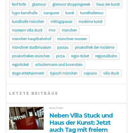
fünf höfe
glamour
glamour shoppingweek
haus der kunst
hypo kunsthalle
isarsparer
kunst
kunsthallemuc
kunsthalle münchen
mittagspause
moderne kunst
museum villa stuck
mvv
münchen
münchen hauptbahnhof
münchner museen
münchner stadtmuseum
passau
pinakothek der moderne
pinakotheken münchen
pizza
regio-ticket
regionalbahn
regioticket
schustermann und borenstein
stage entertainment
typisch münchen
vapiano
villa stuck
LETZTE BEITRÄGE
KULTUR
Neben Villa Stuck und
Haus der Kunst: Jetzt
auch Tag mit freiem