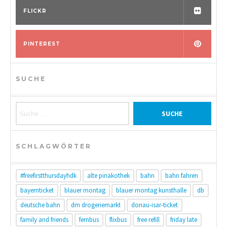
FLICKR
PINTEREST
SUCHE
Suche nach:
SCHLAGWÖRTER
#freefirstthursdayhdk
alte pinakothek
bahn
bahn fahren
bayernticket
blauer montag
blauer montag kunsthalle
db
deutsche bahn
dm drogeriemarkt
donau-isar-ticket
family and friends
fernbus
flixbus
free refill
friday late