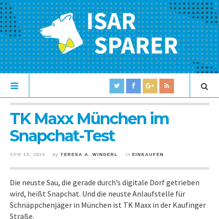
TK Maxx München im
Snapchat-Test
APR 15, 2016
by
TERESA A. WINDERL
in
EINKAUFEN
Die neuste Sau, die gerade durch’s digitale Dorf getrieben
wird, heißt Snapchat. Und die neuste Anlaufstelle für
Schnäppchenjäger in München ist TK Maxx in der Kaufinger
Straße.