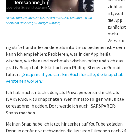
ziehbar
ist, weil
Die Schnäppchenpolizei ISARSPARER ist als teresaohne_h auf
die App
Snapchat unterwegs (Collage: Winderl)
zunächst
mehr
Verwirru
ng stiftet und alles andere als intuitiv zu bedienen ist – dem
kann ich empfehlen: Probieren, was in der App heißt
wischen, wischen und nochmals wischen oder/ und sich das
gratis-Snapchat-Erklärbuch von Philipp Steuer zu Gemüt
führen:
„Snap me if you can: Ein Buch für alle, die Snapchat
verstehen wollen.“
Ich hab mich entschieden, als Privatperson und nicht als
ISARSPARER zu snapchaten. Wer mir also folgen will, bitte
teresaohne_h adden. Dort werde ich auch ISARSPARER-
Snaps machen.
Meinen Snap habe ich jetzt hinterher auf YouTube geladen.
Denn in der App verschwinden die lustigen Filmchen nach 24