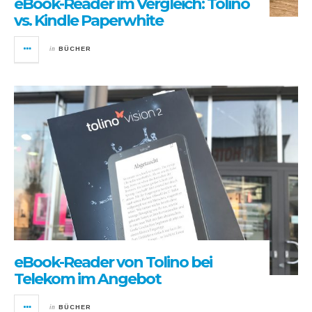
eBook-Reader im Vergleich: Tolino
vs. Kindle Paperwhite
in
BÜCHER
eBook-Reader von Tolino bei
Telekom im Angebot
in
BÜCHER