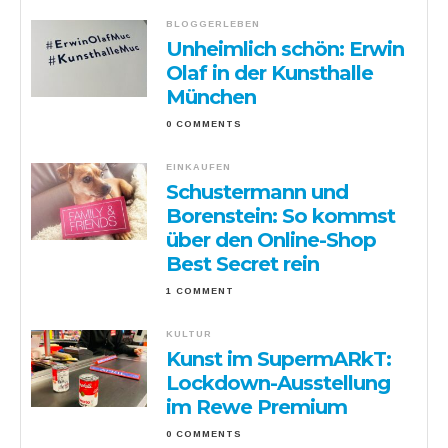
BLOGGERLEBEN
Unheimlich schön: Erwin
Olaf in der Kunsthalle
München
0 COMMENTS
EINKAUFEN
Schustermann und
Borenstein: So kommst
über den Online-Shop
Best Secret rein
1 COMMENT
KULTUR
Kunst im SupermARkT:
Lockdown-Ausstellung
im Rewe Premium
0 COMMENTS