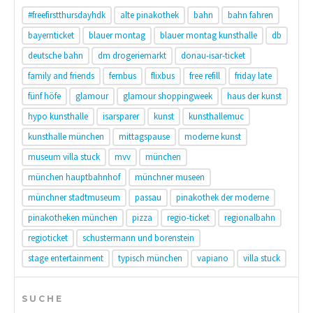
#freefirstthursdayhdk
alte pinakothek
bahn
bahn fahren
bayernticket
blauer montag
blauer montag kunsthalle
db
deutsche bahn
dm drogeriemarkt
donau-isar-ticket
family and friends
fernbus
flixbus
free refill
friday late
fünf höfe
glamour
glamour shoppingweek
haus der kunst
hypo kunsthalle
isarsparer
kunst
kunsthallemuc
kunsthalle münchen
mittagspause
moderne kunst
museum villa stuck
mvv
münchen
münchen hauptbahnhof
münchner museen
münchner stadtmuseum
passau
pinakothek der moderne
pinakotheken münchen
pizza
regio-ticket
regionalbahn
regioticket
schustermann und borenstein
stage entertainment
typisch münchen
vapiano
villa stuck
SUCHE