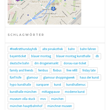
SCHLAGWÖRTER
#freefirstthursdayhdk
alte pinakothek
bahn
bahn fahren
bayernticket
blauer montag
blauer montag kunsthalle
db
deutsche bahn
dm drogeriemarkt
donau-isar-ticket
family and friends
fernbus
flixbus
free refill
friday late
fünf höfe
glamour
glamour shoppingweek
haus der kunst
hypo kunsthalle
isarsparer
kunst
kunsthallemuc
kunsthalle münchen
mittagspause
moderne kunst
museum villa stuck
mvv
münchen
münchen hauptbahnhof
münchner museen