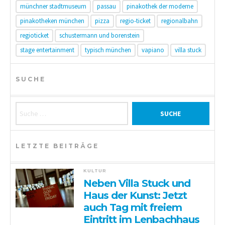
münchner stadtmuseum
passau
pinakothek der moderne
pinakotheken münchen
pizza
regio-ticket
regionalbahn
regioticket
schustermann und borenstein
stage entertainment
typisch münchen
vapiano
villa stuck
SUCHE
Suche nach:
LETZTE BEITRÄGE
KULTUR
Neben Villa Stuck und
Haus der Kunst: Jetzt
auch Tag mit freiem
Eintritt im Lenbachhaus