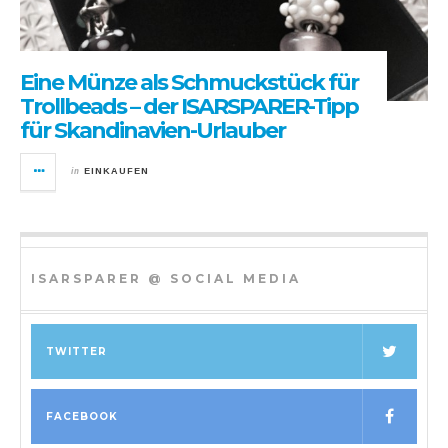
Eine Münze als Schmuckstück für
Trollbeads – der ISARSPARER-Tipp
für Skandinavien-Urlauber
in
EINKAUFEN
ISARSPARER @ SOCIAL MEDIA
TWITTER
FACEBOOK