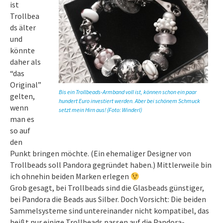
ist
Trollbea
ds älter
und
könnte
daher als
“das
Original”
Bis ein Trollbeads-Armband voll ist, können schon ein paar
gelten,
hundert Euro investiert werden. Aber bei schönem Schmuck
wenn
setzt mein Hirn aus! (Foto: Winderl)
man es
so auf
den
Punkt bringen möchte. (Ein ehemaliger Designer von
Trollbeads soll Pandora gegründet haben.) Mittlerweile bin
ich ohnehin beiden Marken erlegen
Grob gesagt, bei Trollbeads sind die Glasbeads günstiger,
bei Pandora die Beads aus Silber. Doch Vorsicht: Die beiden
Sammelsysteme sind untereinander nicht kompatibel, das
heißt nur einige Trollbeads passen auf die Pandora-