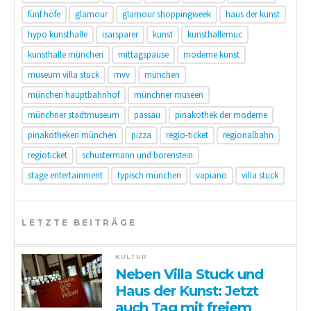
fünf höfe
glamour
glamour shoppingweek
haus der kunst
hypo kunsthalle
isarsparer
kunst
kunsthallemuc
kunsthalle münchen
mittagspause
moderne kunst
museum villa stuck
mvv
münchen
münchen hauptbahnhof
münchner museen
münchner stadtmuseum
passau
pinakothek der moderne
pinakotheken münchen
pizza
regio-ticket
regionalbahn
regioticket
schustermann und borenstein
stage entertainment
typisch münchen
vapiano
villa stuck
LETZTE BEITRÄGE
KULTUR
Neben Villa Stuck und
Haus der Kunst: Jetzt
auch Tag mit freiem