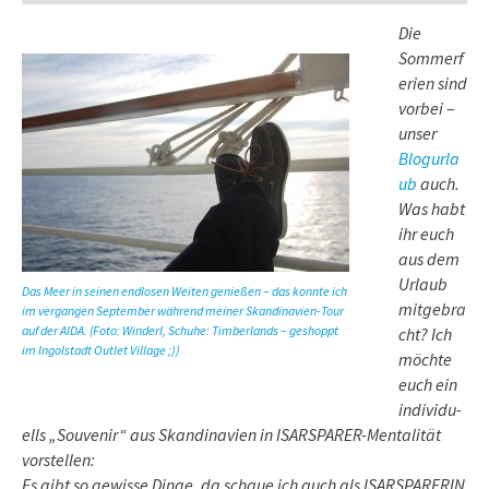
Die
Sommerf
erien sind
vorbei –
unser
Blogurla
ub
auch.
Was habt
ihr euch
aus dem
Urlaub
Das Meer in seinen endlosen Weiten genießen – das konnte ich
mitgebra
im vergangen September während meiner Skandinavien-Tour
auf der AIDA. (Foto: Winderl, Schuhe: Timberlands – geshoppt
cht? Ich
im Ingolstadt Outlet Village ;))
möchte
euch ein
in­di­vi­du­
ells „Souvenir“ aus Skandinavien in ISARSPARER-Mentalität
vorstellen:
Es gibt so gewisse Dinge, da schaue ich auch als ISARSPARERIN