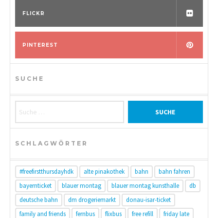
FLICKR
PINTEREST
SUCHE
Suche nach:
SCHLAGWÖRTER
#freefirstthursdayhdk
alte pinakothek
bahn
bahn fahren
bayernticket
blauer montag
blauer montag kunsthalle
db
deutsche bahn
dm drogeriemarkt
donau-isar-ticket
family and friends
fernbus
flixbus
free refill
friday late