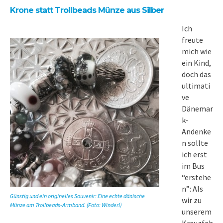
Krone statt Trollbeads Münze aus Silber
Ich
freute
mich wie
ein Kind,
doch das
ultimati
ve
Dänemar
k-
Andenke
n sollte
ich erst
im Bus
“erstehe
n”: Als
Günstig und ein originelles Souvenir: Eine echte dänische
wir zu
Münze am Trollbeads-Armband. (Foto: Winderl)
unserem