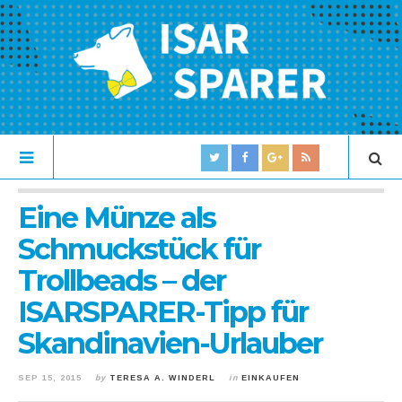
Eine Münze als
Schmuckstück für
Trollbeads – der
ISARSPARER-Tipp für
Skandinavien-Urlauber
SEP 15, 2015
by
TERESA A. WINDERL
in
EINKAUFEN