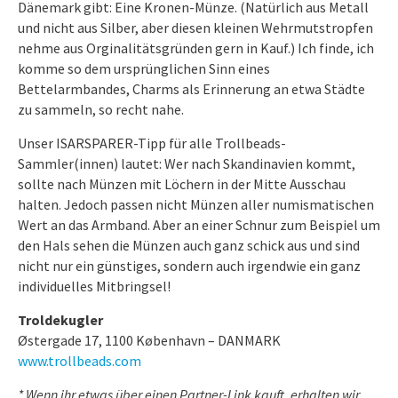
Dänemark gibt: Eine Kronen-Münze. (Natürlich aus Metall
und nicht aus Silber, aber diesen kleinen Wehrmutstropfen
nehme aus Orginalitätsgründen gern in Kauf.) Ich finde, ich
komme so dem ursprünglichen Sinn eines
Bettelarmbandes, Charms als Erinnerung an etwa Städte
zu sammeln, so recht nahe.
Unser ISARSPARER-Tipp für alle Trollbeads-
Sammler(innen) lautet: Wer nach Skandinavien kommt,
sollte nach Münzen mit Löchern in der Mitte Ausschau
halten. Jedoch passen nicht Münzen aller numismatischen
Wert an das Armband. Aber an einer Schnur zum Beispiel um
den Hals sehen die Münzen auch ganz schick aus und sind
nicht nur ein günstiges, sondern auch irgendwie ein ganz
individuelles Mitbringsel!
Troldekugler
Østergade 17, 1100 København – DANMARK
www.trollbeads.com
* Wenn ihr etwas über einen Partner-Link kauft, erhalten wir