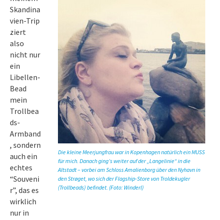
Skandina
vien-Trip
ziert
also
nicht nur
ein
Libellen-
Bead
mein
Trollbea
ds-
Armband
, sondern
Die kleine Meerjungfrau war in Kopenhagen natürlich ein MUSS
auch ein
für mich. Danach ging’s weiter auf der „Langelinie“ in die
echtes
Altstadt – vorbei am Schloss Amalienborg über den Nyhavn in
“Souveni
den Strøget, wo sich der Flagship-Store von Troldekugler
(Trollbeads) befindet. (Foto: Winderl)
r”, das es
wirklich
nur in