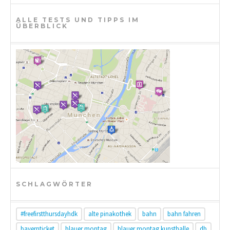
ALLE TESTS UND TIPPS IM
ÜBERBLICK
SCHLAGWÖRTER
#freefirstthursdayhdk
alte pinakothek
bahn
bahn fahren
bayernticket
blauer montag
blauer montag kunsthalle
db