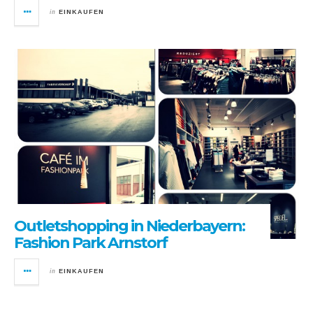
in
EINKAUFEN
Outletshopping in Niederbayern:
Fashion Park Arnstorf
in
EINKAUFEN