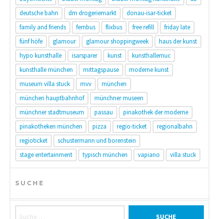
deutsche bahn
dm drogeriemarkt
donau-isar-ticket
family and friends
fernbus
flixbus
free refill
friday late
fünf höfe
glamour
glamour shoppingweek
haus der kunst
hypo kunsthalle
isarsparer
kunst
kunsthallemuc
kunsthalle münchen
mittagspause
moderne kunst
museum villa stuck
mvv
münchen
münchen hauptbahnhof
münchner museen
münchner stadtmuseum
passau
pinakothek der moderne
pinakotheken münchen
pizza
regio-ticket
regionalbahn
regioticket
schustermann und borenstein
stage entertainment
typisch münchen
vapiano
villa stuck
SUCHE
Suche nach: