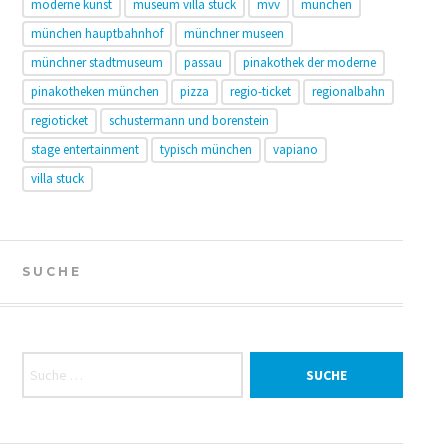
moderne kunst
museum villa stuck
mvv
münchen
münchen hauptbahnhof
münchner museen
münchner stadtmuseum
passau
pinakothek der moderne
pinakotheken münchen
pizza
regio-ticket
regionalbahn
regioticket
schustermann und borenstein
stage entertainment
typisch münchen
vapiano
villa stuck
SUCHE
Suche nach: