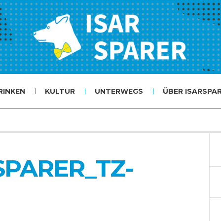
RINKEN
KULTUR
UNTERWEGS
ÜBER ISARSPA
RSPARER_TZ-