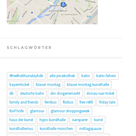
SCHLAGWÖRTER
#freefirstthursdayhdk
alte pinakothek
bahn
bahn fahren
bayernticket
blauer montag
blauer montag kunsthalle
db
deutsche bahn
dm drogeriemarkt
donau-isar-ticket
family and friends
fernbus
flixbus
free refill
friday late
fünf höfe
glamour
glamour shoppingweek
haus der kunst
hypo kunsthalle
isarsparer
kunst
kunsthallemuc
kunsthalle münchen
mittagspause