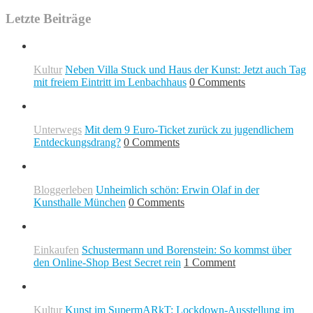
Letzte Beiträge
Kultur
Neben Villa Stuck und Haus der Kunst: Jetzt auch Tag
mit freiem Eintritt im Lenbachhaus
0 Comments
Unterwegs
Mit dem 9 Euro-Ticket zurück zu jugendlichem
Entdeckungsdrang?
0 Comments
Bloggerleben
Unheimlich schön: Erwin Olaf in der
Kunsthalle München
0 Comments
Einkaufen
Schustermann und Borenstein: So kommst über
den Online-Shop Best Secret rein
1 Comment
Kultur
Kunst im SupermARkT: Lockdown-Ausstellung im