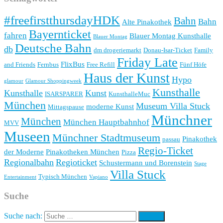
#freefirstthursdayHDK
Bahn
Bahn
Alte Pinakothek
Bayernticket
fahren
Blauer Montag Kunsthalle
Blauer Montag
Deutsche Bahn
db
dm drogeriemarkt
Donau-Isar-Ticket
Family
Friday Late
FlixBus
and Friends
Fernbus
Free Refill
Fünf Höfe
Haus der Kunst
Hypo
glamour
Glamour Shoppingweek
Kunsthalle
Kunsthalle
Kunst
ISARSPARER
KunsthalleMuc
München
Museum Villa Stuck
moderne Kunst
Mittagspause
Münchner
München
München Hauptbahnhof
MVV
Museen
Münchner Stadtmuseum
Pinakothek
passau
Regio-Ticket
der Moderne
Pinakotheken München
Pizza
Regionalbahn
Regioticket
Schustermann und Borenstein
Stage
Villa Stuck
Typisch München
Entertainment
Vapiano
Suche
Suche nach: