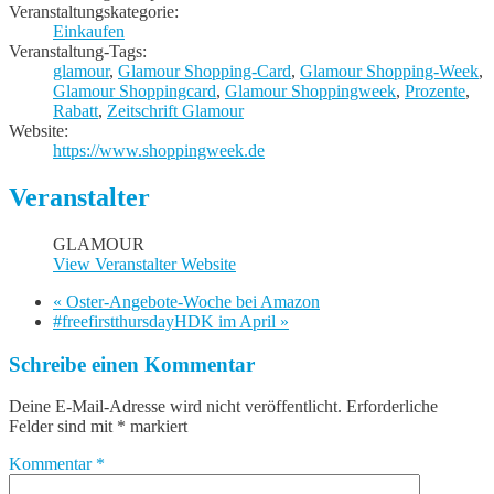
Veranstaltungskategorie:
Einkaufen
Veranstaltung-Tags:
glamour
,
Glamour Shopping-Card
,
Glamour Shopping-Week
,
Glamour Shoppingcard
,
Glamour Shoppingweek
,
Prozente
,
Rabatt
,
Zeitschrift Glamour
Website:
https://www.shoppingweek.de
Veranstalter
GLAMOUR
View Veranstalter Website
«
Oster-Angebote-Woche bei Amazon
#freefirstthursdayHDK im April
»
Schreibe einen Kommentar
Deine E-Mail-Adresse wird nicht veröffentlicht.
Erforderliche
Felder sind mit
*
markiert
Kommentar
*