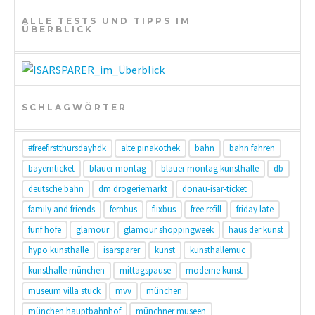
i
ALLE TESTS UND TIPPS IM
ÜBERBLICK
o
n
SCHLAGWÖRTER
#freefirstthursdayhdk
alte pinakothek
bahn
bahn fahren
bayernticket
blauer montag
blauer montag kunsthalle
db
deutsche bahn
dm drogeriemarkt
donau-isar-ticket
family and friends
fernbus
flixbus
free refill
friday late
fünf höfe
glamour
glamour shoppingweek
haus der kunst
hypo kunsthalle
isarsparer
kunst
kunsthallemuc
kunsthalle münchen
mittagspause
moderne kunst
museum villa stuck
mvv
münchen
münchen hauptbahnhof
münchner museen