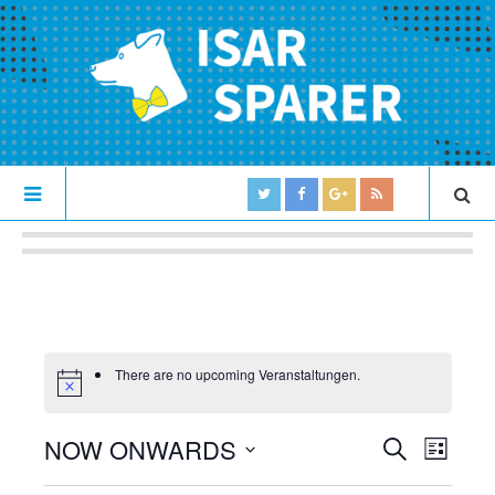
There are no upcoming Veranstaltungen.
NOW ONWARDS
V
V
S
L
U
e
S
I
e
C