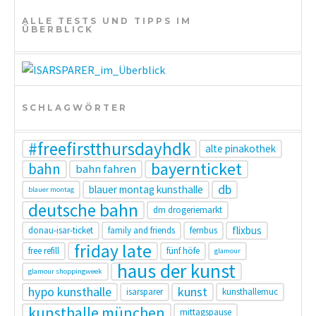
t
ALLE TESTS UND TIPPS IM
ÜBERBLICK
i
o
n
SCHLAGWÖRTER
#freefirstthursdayhdk
alte pinakothek
bayernticket
bahn
bahn fahren
db
blauer montag kunsthalle
blauer montag
deutsche bahn
dm drogeriemarkt
flixbus
donau-isar-ticket
family and friends
fernbus
friday late
free refill
fünf höfe
glamour
haus der kunst
glamour shoppingweek
hypo kunsthalle
kunst
isarsparer
kunsthallemuc
kunsthalle münchen
mittagspause