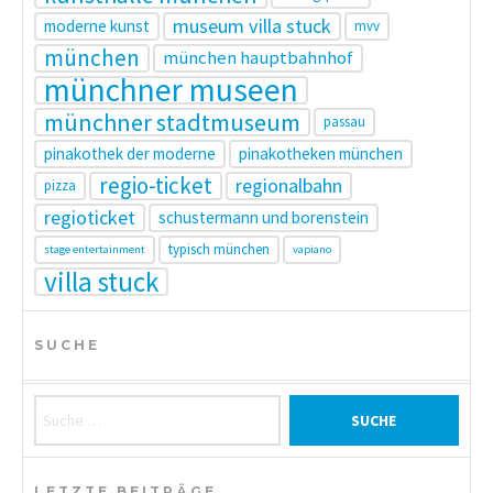
museum villa stuck
moderne kunst
mvv
münchen
münchen hauptbahnhof
münchner museen
münchner stadtmuseum
passau
pinakothek der moderne
pinakotheken münchen
regio-ticket
regionalbahn
pizza
regioticket
schustermann und borenstein
typisch münchen
stage entertainment
vapiano
villa stuck
SUCHE
Suche nach:
LETZTE BEITRÄGE