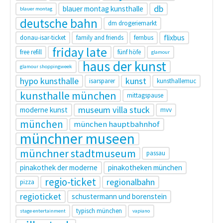
db
blauer montag kunsthalle
blauer montag
deutsche bahn
dm drogeriemarkt
flixbus
donau-isar-ticket
family and friends
fernbus
friday late
free refill
fünf höfe
glamour
haus der kunst
glamour shoppingweek
hypo kunsthalle
kunst
isarsparer
kunsthallemuc
kunsthalle münchen
mittagspause
museum villa stuck
moderne kunst
mvv
münchen
münchen hauptbahnhof
münchner museen
münchner stadtmuseum
passau
pinakothek der moderne
pinakotheken münchen
regio-ticket
regionalbahn
pizza
regioticket
schustermann und borenstein
typisch münchen
stage entertainment
vapiano