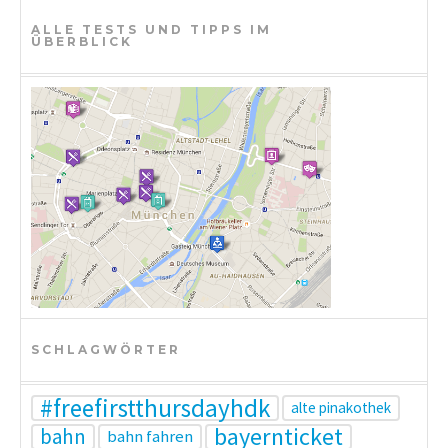
t
ALLE TESTS UND TIPPS IM
ÜBERBLICK
i
o
n
SCHLAGWÖRTER
#freefirstthursdayhdk
alte pinakothek
bayernticket
bahn
bahn fahren