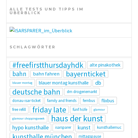
t
ALLE TESTS UND TIPPS IM
ÜBERBLICK
i
o
n
SCHLAGWÖRTER
#freefirstthursdayhdk
alte pinakothek
bayernticket
bahn
bahn fahren
db
blauer montag kunsthalle
blauer montag
deutsche bahn
dm drogeriemarkt
flixbus
donau-isar-ticket
family and friends
fernbus
friday late
free refill
fünf höfe
glamour
haus der kunst
glamour shoppingweek
hypo kunsthalle
kunst
isarsparer
kunsthallemuc
kunsthalle münchen
mittagspause