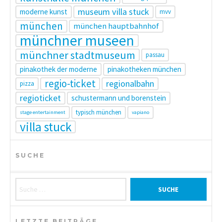
museum villa stuck
moderne kunst
mvv
münchen
münchen hauptbahnhof
münchner museen
münchner stadtmuseum
passau
pinakothek der moderne
pinakotheken münchen
regio-ticket
regionalbahn
pizza
regioticket
schustermann und borenstein
typisch münchen
stage entertainment
vapiano
villa stuck
SUCHE
Suche nach:
LETZTE BEITRÄGE