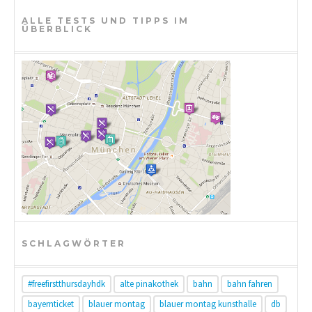
t
ALLE TESTS UND TIPPS IM
ÜBERBLICK
i
o
n
SCHLAGWÖRTER
#freefirstthursdayhdk
alte pinakothek
bahn
bahn fahren
bayernticket
blauer montag
blauer montag kunsthalle
db