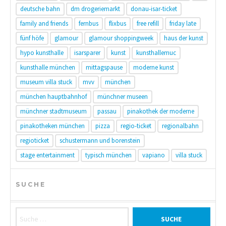
deutsche bahn
dm drogeriemarkt
donau-isar-ticket
family and friends
fernbus
flixbus
free refill
friday late
fünf höfe
glamour
glamour shoppingweek
haus der kunst
hypo kunsthalle
isarsparer
kunst
kunsthallemuc
kunsthalle münchen
mittagspause
moderne kunst
museum villa stuck
mvv
münchen
münchen hauptbahnhof
münchner museen
münchner stadtmuseum
passau
pinakothek der moderne
pinakotheken münchen
pizza
regio-ticket
regionalbahn
regioticket
schustermann und borenstein
stage entertainment
typisch münchen
vapiano
villa stuck
SUCHE
Suche nach: