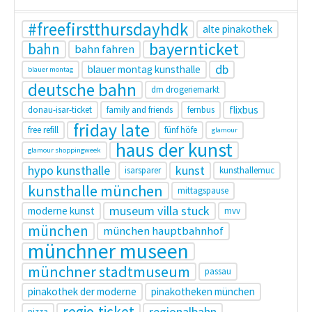
#freefirstthursdayhdk
alte pinakothek
bayernticket
bahn
bahn fahren
db
blauer montag kunsthalle
blauer montag
deutsche bahn
dm drogeriemarkt
flixbus
donau-isar-ticket
family and friends
fernbus
friday late
free refill
fünf höfe
glamour
haus der kunst
glamour shoppingweek
hypo kunsthalle
kunst
isarsparer
kunsthallemuc
kunsthalle münchen
mittagspause
museum villa stuck
moderne kunst
mvv
münchen
münchen hauptbahnhof
münchner museen
münchner stadtmuseum
passau
pinakothek der moderne
pinakotheken münchen
regio-ticket
regionalbahn
pizza