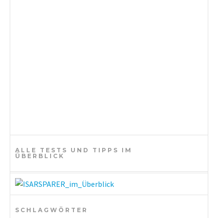
t
i
o
n
ALLE TESTS UND TIPPS IM
ÜBERBLICK
SCHLAGWÖRTER