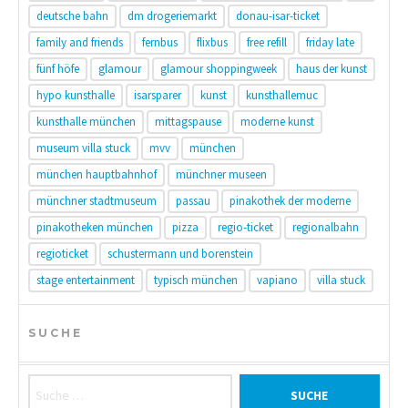
deutsche bahn
dm drogeriemarkt
donau-isar-ticket
family and friends
fernbus
flixbus
free refill
friday late
fünf höfe
glamour
glamour shoppingweek
haus der kunst
hypo kunsthalle
isarsparer
kunst
kunsthallemuc
kunsthalle münchen
mittagspause
moderne kunst
museum villa stuck
mvv
münchen
münchen hauptbahnhof
münchner museen
münchner stadtmuseum
passau
pinakothek der moderne
pinakotheken münchen
pizza
regio-ticket
regionalbahn
regioticket
schustermann und borenstein
stage entertainment
typisch münchen
vapiano
villa stuck
SUCHE
Suche nach: