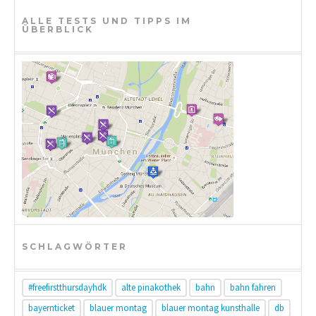
a
ALLE TESTS UND TIPPS IM
ÜBERBLICK
t
i
o
n
SCHLAGWÖRTER
#freefirstthursdayhdk
alte pinakothek
bahn
bahn fahren
bayernticket
blauer montag
blauer montag kunsthalle
db