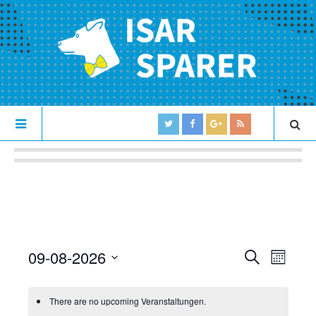
09-08-2026
V
V
S
M
U
e
S
O
e
C
N
e
r
H
There are no upcoming Veranstaltungen.
r
T
l
E