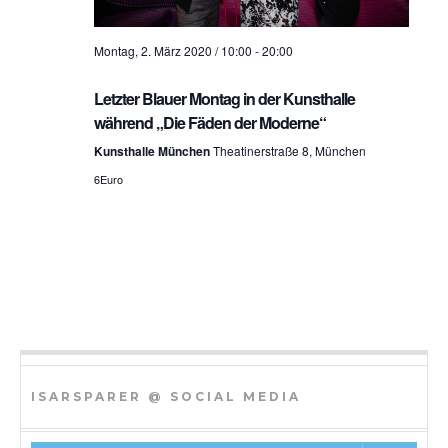
h
Montag, 2. März 2020 / 10:00
-
20:00
t
e
Letzter Blauer Montag in der Kunsthalle
während „Die Fäden der Moderne“
n
Kunsthalle München
Theatinerstraße 8, München
n
6Euro
a
v
i
g
a
t
ISARSPARER @ SOCIAL MEDIA
i