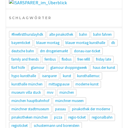
SCHLAGWÖRTER
#freefirstthursdayhdk
alte pinakothek
bahn
bahn fahren
bayernticket
blauer montag
blauer montag kunsthalle
db
deutsche bahn
dm drogeriemarkt
donau-isar-ticket
family and friends
fernbus
flixbus
free refill
friday late
fünf höfe
glamour
glamour shoppingweek
haus der kunst
hypo kunsthalle
isarsparer
kunst
kunsthallemuc
kunsthalle münchen
mittagspause
moderne kunst
museum villa stuck
mvv
münchen
münchen hauptbahnhof
münchner museen
münchner stadtmuseum
passau
pinakothek der moderne
pinakotheken münchen
pizza
regio-ticket
regionalbahn
regioticket
schustermann und borenstein