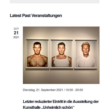
H
a
e
a
n
c
n
t
Latest Past Veranstaltungen
s
d
s
t
a
SEP
t
t
a
21
e
2021
l
a
.
t
l
u
t
n
u
g
n
A
g
n
Dienstag, 21. September 2021 / 10:00
-
20:00
s
e
i
Letzter reduzierter Eintritt in die Ausstellung der
n
c
Kunsthalle „Unheimlich schön“