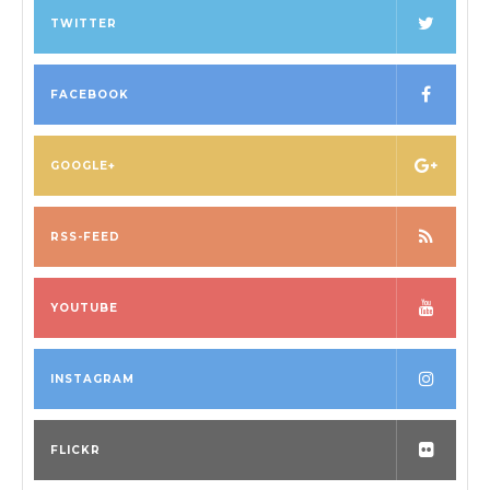
o
TWITTER
n
FACEBOOK
GOOGLE+
RSS-FEED
YOUTUBE
INSTAGRAM
FLICKR