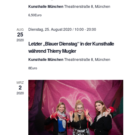
S
h
Kunsthalle München
Theatinerstraße 8, München
u
6,50Euro
t
c
e
Dienstag, 25. August 2020 / 10:00
-
20:00
AUG
25
h
n
2020
Letzter „Blauer Dienstag“ in der Kunsthalle
n
-
während Thierry Mugler
a
u
Kunsthalle München
Theatinerstraße 8, München
v
n
8Euro
i
d
g
MRZ
2
A
a
2020
n
t
i
s
o
i
n
c