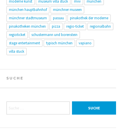
moderne kunst
museum villa stuck
mvv
münchen
münchen hauptbahnhof
münchner museen
münchner stadtmuseum
passau
pinakothek der moderne
pinakotheken münchen
pizza
regio-ticket
regionalbahn
regioticket
schustermann und borenstein
stage entertainment
typisch münchen
vapiano
villa stuck
SUCHE
Suche nach: