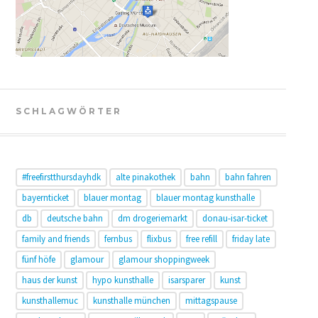
SCHLAGWÖRTER
#freefirstthursdayhdk
alte pinakothek
bahn
bahn fahren
bayernticket
blauer montag
blauer montag kunsthalle
db
deutsche bahn
dm drogeriemarkt
donau-isar-ticket
family and friends
fernbus
flixbus
free refill
friday late
fünf höfe
glamour
glamour shoppingweek
haus der kunst
hypo kunsthalle
isarsparer
kunst
kunsthallemuc
kunsthalle münchen
mittagspause