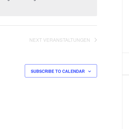
l
t
u
NEXT
VERANSTALTUNGEN
n
g
A
SUBSCRIBE TO CALENDAR
n
s
i
c
h