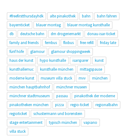
#freefirstthursdayhdk
alte pinakothek
bahn
bahn fahren
bayernticket
blauer montag
blauer montag kunsthalle
db
deutsche bahn
dm drogeriemarkt
donau-isar-ticket
family and friends
fernbus
flixbus
free refill
friday late
fünf höfe
glamour
glamour shoppingweek
haus der kunst
hypo kunsthalle
isarsparer
kunst
kunsthallemuc
kunsthalle münchen
mittagspause
moderne kunst
museum villa stuck
mvv
münchen
münchen hauptbahnhof
münchner museen
münchner stadtmuseum
passau
pinakothek der moderne
pinakotheken münchen
pizza
regio-ticket
regionalbahn
regioticket
schustermann und borenstein
stage entertainment
typisch münchen
vapiano
villa stuck