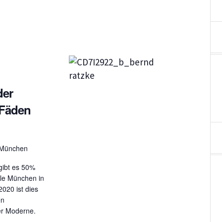
der
 Fäden
, München
gibt es 50%
lle München in
020 ist dies
en
der Moderne.