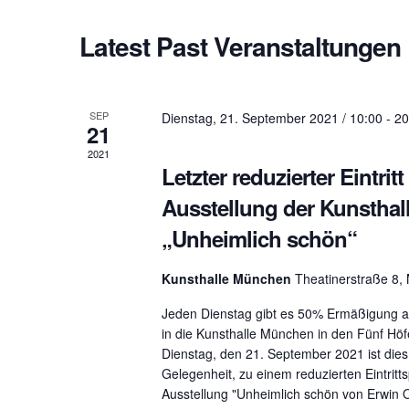
l
.
d
Latest Past Veranstaltungen
t
S
a
e
t
u
a
e
r
SEP
.
Dienstag, 21. September 2021 / 10:00
-
20
n
21
c
2021
g
h
Letzter reduzierter Eintritt
f
Ausstellung der Kunsthal
e
o
„Unheimlich schön“
r
n
V
Kunsthalle München
Theatinerstraße 8
S
e
r
Jeden Dienstag gibt es 50% Ermäßigung auf
u
in die Kunsthalle München in den Fünf Hö
a
Dienstag, den 21. September 2021 ist dies 
n
c
Gelegenheit, zu einem reduzierten Eintritts
s
Ausstellung "Unheimlich schön von Erwin O