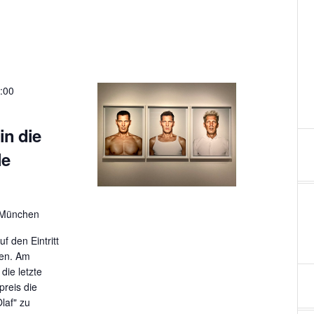
t
u
n
g
:00
A
 in die
n
le
s
i
, München
c
 den Eintritt
h
fen. Am
die letzte
t
preis die
e
laf" zu