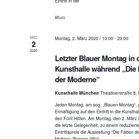
Eintritt in die
d
t
.
8Euro
e
n
MRZ
Montag, 2. März 2020 / 10:00
-
20:00
2
n
2020
Letzter Blauer Montag in 
a
Kunsthalle während „Die
der Moderne“
v
i
Kunsthalle München
Theatinerstraße 8
g
Jeden Montag, am sog. „Blauen Montag“, 
Ermäßigung auf den Eintritt in die Kunstha
a
den Fünf Höfen. Am Montag, den 2. März 2
die letzte Gelegenheit, zu einem reduziert
t
Eintrittspreis die Ausstellung "Die Fäden 
Matisse, Picasso, Miró...