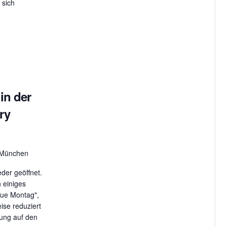
 sich
n
n
a
v
i
in der
g
ry
a
t
, München
i
eder geöffnet.
 einiges
o
aue Montag",
eise reduziert
n
ung auf den