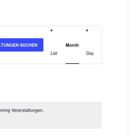
V
e
LTUNGEN SUCHEN
Month
r
List
Day
a
n
s
t
oming Veranstaltungen.
a
l