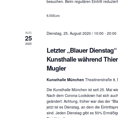
h
t
besuchen. Beim regulären Eintritt reduziert
a
-
l
6,50Euro
u
t
u
n
AUG
Dienstag, 25. August 2020 / 10:00
-
20:00
n
25
g
2020
d
Letzter „Blauer Dienstag“ 
e
A
Kunsthalle während Thier
n
b
Mugler
n
y
K
s
Kunsthalle München
Theatinerstraße 8
e
Die Kunsthalle München ist seit 25. Mai wi
i
y
Nach dem Corona-Lockdown hat sich auch
w
geändert: Achtung, früher war das der "Bl
c
jetzt ist es Dienstag, an dem die Eintrittspr
o
sind. Jeden Dienstag gibt es 50% Ermäßig
h
r