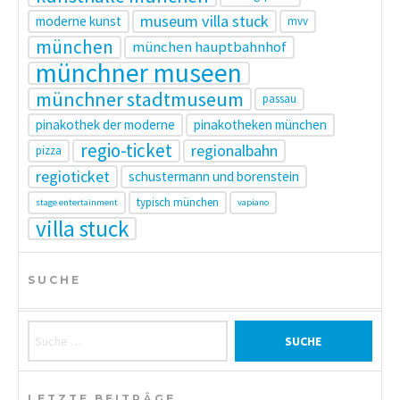
museum villa stuck
moderne kunst
mvv
münchen
münchen hauptbahnhof
münchner museen
münchner stadtmuseum
passau
pinakothek der moderne
pinakotheken münchen
regio-ticket
regionalbahn
pizza
regioticket
schustermann und borenstein
typisch münchen
stage entertainment
vapiano
villa stuck
SUCHE
Suche nach:
LETZTE BEITRÄGE