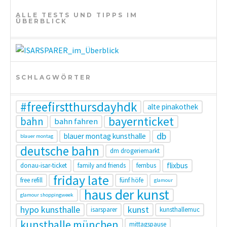
i
ALLE TESTS UND TIPPS IM
ÜBERBLICK
o
n
SCHLAGWÖRTER
#freefirstthursdayhdk
alte pinakothek
bayernticket
bahn
bahn fahren
db
blauer montag kunsthalle
blauer montag
deutsche bahn
dm drogeriemarkt
flixbus
donau-isar-ticket
family and friends
fernbus
friday late
free refill
fünf höfe
glamour
haus der kunst
glamour shoppingweek
hypo kunsthalle
kunst
isarsparer
kunsthallemuc
kunsthalle münchen
mittagspause