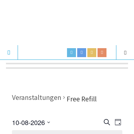
Veranstaltungen
Free Refill
10-08-2026
V
V
S
D
U
e
S
A
e
C