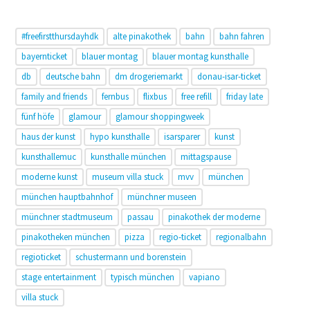
#freefirstthursdayhdk
alte pinakothek
bahn
bahn fahren
bayernticket
blauer montag
blauer montag kunsthalle
db
deutsche bahn
dm drogeriemarkt
donau-isar-ticket
family and friends
fernbus
flixbus
free refill
friday late
fünf höfe
glamour
glamour shoppingweek
haus der kunst
hypo kunsthalle
isarsparer
kunst
kunsthallemuc
kunsthalle münchen
mittagspause
moderne kunst
museum villa stuck
mvv
münchen
münchen hauptbahnhof
münchner museen
münchner stadtmuseum
passau
pinakothek der moderne
pinakotheken münchen
pizza
regio-ticket
regionalbahn
regioticket
schustermann und borenstein
stage entertainment
typisch münchen
vapiano
villa stuck