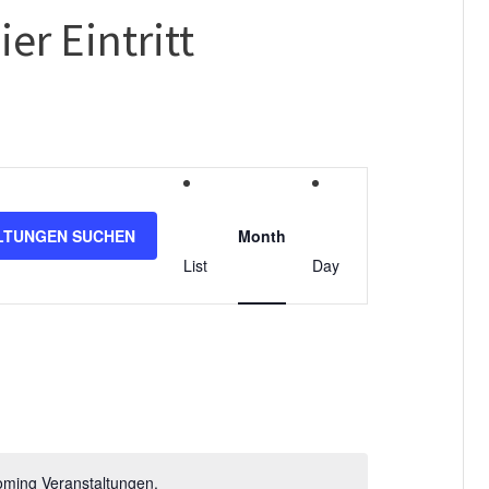
ier Eintritt
V
e
LTUNGEN SUCHEN
Month
r
List
Day
a
n
s
t
a
oming Veranstaltungen.