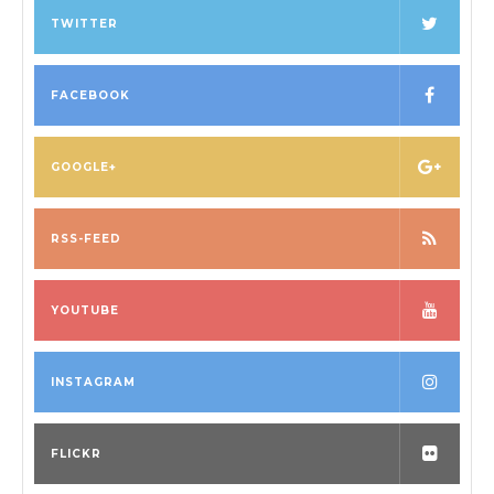
o
TWITTER
n
FACEBOOK
GOOGLE+
RSS-FEED
YOUTUBE
INSTAGRAM
FLICKR