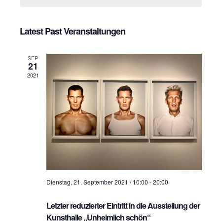
H
a
e
a
n
c
n
t
Latest Past Veranstaltungen
s
d
s
t
a
SEP
t
t
a
21
e
2021
l
a
.
t
l
u
t
n
u
g
n
A
g
n
Dienstag, 21. September 2021 / 10:00
-
20:00
s
e
i
Letzter reduzierter Eintritt in die Ausstellung der
n
c
Kunsthalle „Unheimlich schön“