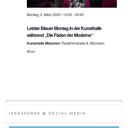
h
Montag, 2. März 2020 / 10:00
-
20:00
t
e
Letzter Blauer Montag in der Kunsthalle
während „Die Fäden der Moderne“
n
Kunsthalle München
Theatinerstraße 8, München
n
6Euro
a
v
i
g
a
t
ISARSPARER @ SOCIAL MEDIA
i