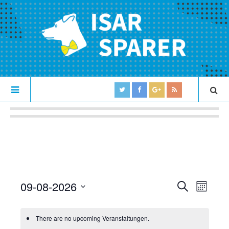
09-08-2026
V
V
S
M
U
e
S
O
e
C
N
e
r
H
There are no upcoming Veranstaltungen.
r
T
l
E