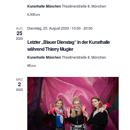
S
h
Kunsthalle München
Theatinerstraße 8, München
u
6,50Euro
t
c
e
Dienstag, 25. August 2020 / 10:00
-
20:00
AUG
25
h
n
2020
Letzter „Blauer Dienstag“ in der Kunsthalle
n
-
während Thierry Mugler
a
u
Kunsthalle München
Theatinerstraße 8, München
v
n
8Euro
i
d
g
MRZ
2
A
a
2020
n
t
i
s
o
i
n
c