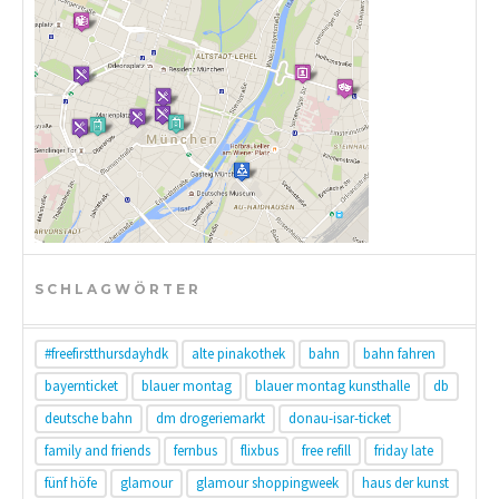
SCHLAGWÖRTER
#freefirstthursdayhdk
alte pinakothek
bahn
bahn fahren
bayernticket
blauer montag
blauer montag kunsthalle
db
deutsche bahn
dm drogeriemarkt
donau-isar-ticket
family and friends
fernbus
flixbus
free refill
friday late
fünf höfe
glamour
glamour shoppingweek
haus der kunst