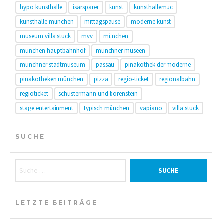
hypo kunsthalle
isarsparer
kunst
kunsthallemuc
kunsthalle münchen
mittagspause
moderne kunst
museum villa stuck
mvv
münchen
münchen hauptbahnhof
münchner museen
münchner stadtmuseum
passau
pinakothek der moderne
pinakotheken münchen
pizza
regio-ticket
regionalbahn
regioticket
schustermann und borenstein
stage entertainment
typisch münchen
vapiano
villa stuck
SUCHE
Suche nach:
LETZTE BEITRÄGE