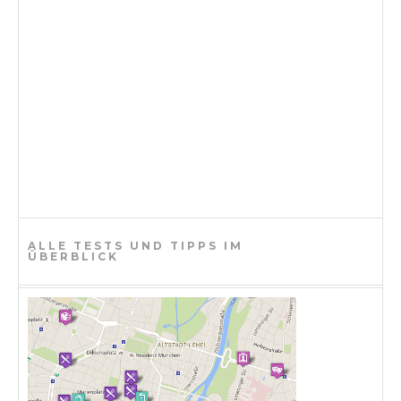
i
o
n
ALLE TESTS UND TIPPS IM
ÜBERBLICK