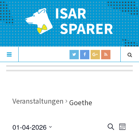
Veranstaltungen
Goethe
01-04-2026
V
V
S
M
U
e
S
O
e
C