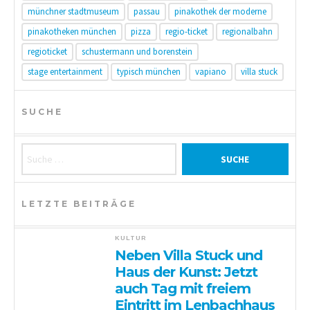
münchner stadtmuseum
passau
pinakothek der moderne
pinakotheken münchen
pizza
regio-ticket
regionalbahn
regioticket
schustermann und borenstein
stage entertainment
typisch münchen
vapiano
villa stuck
SUCHE
Suche nach:
LETZTE BEITRÄGE
KULTUR
Neben Villa Stuck und
Haus der Kunst: Jetzt
auch Tag mit freiem
Eintritt im Lenbachhaus