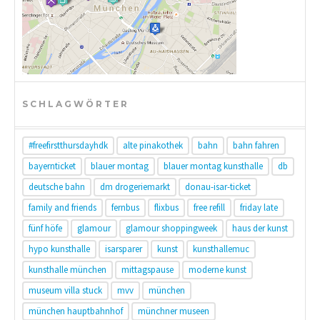
SCHLAGWÖRTER
#freefirstthursdayhdk
alte pinakothek
bahn
bahn fahren
bayernticket
blauer montag
blauer montag kunsthalle
db
deutsche bahn
dm drogeriemarkt
donau-isar-ticket
family and friends
fernbus
flixbus
free refill
friday late
fünf höfe
glamour
glamour shoppingweek
haus der kunst
hypo kunsthalle
isarsparer
kunst
kunsthallemuc
kunsthalle münchen
mittagspause
moderne kunst
museum villa stuck
mvv
münchen
münchen hauptbahnhof
münchner museen