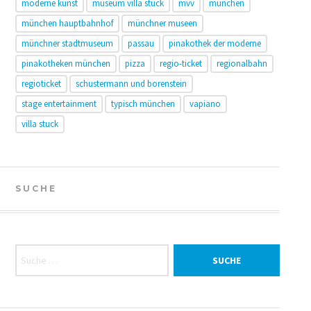
moderne kunst
museum villa stuck
mvv
münchen
münchen hauptbahnhof
münchner museen
münchner stadtmuseum
passau
pinakothek der moderne
pinakotheken münchen
pizza
regio-ticket
regionalbahn
regioticket
schustermann und borenstein
stage entertainment
typisch münchen
vapiano
villa stuck
SUCHE
Suche nach: