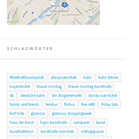
SCHLAGWÖRTER
#freefirstthursdayhdk
alte pinakothek
bahn
bahn fahren
bayernticket
blauer montag
blauer montag kunsthalle
db
deutsche bahn
dm drogeriemarkt
donau-isar-ticket
family and friends
fernbus
flixbus
free refill
friday late
fünf höfe
glamour
glamour shoppingweek
haus der kunst
hypo kunsthalle
isarsparer
kunst
kunsthallemuc
kunsthalle münchen
mittagspause