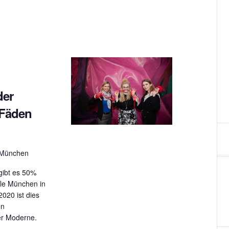
der
 Fäden
, München
gibt es 50%
lle München in
020 ist dies
en
der Moderne.