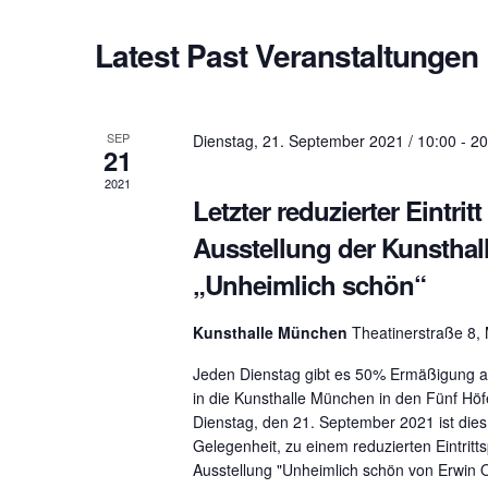
l
.
d
Latest Past Veranstaltungen
t
S
a
e
t
u
a
e
r
SEP
.
Dienstag, 21. September 2021 / 10:00
-
20
n
21
c
2021
g
h
Letzter reduzierter Eintritt
f
Ausstellung der Kunsthal
e
o
„Unheimlich schön“
r
n
V
Kunsthalle München
Theatinerstraße 8
S
e
r
Jeden Dienstag gibt es 50% Ermäßigung auf
u
in die Kunsthalle München in den Fünf Hö
a
Dienstag, den 21. September 2021 ist dies 
n
c
Gelegenheit, zu einem reduzierten Eintritts
s
Ausstellung "Unheimlich schön von Erwin O