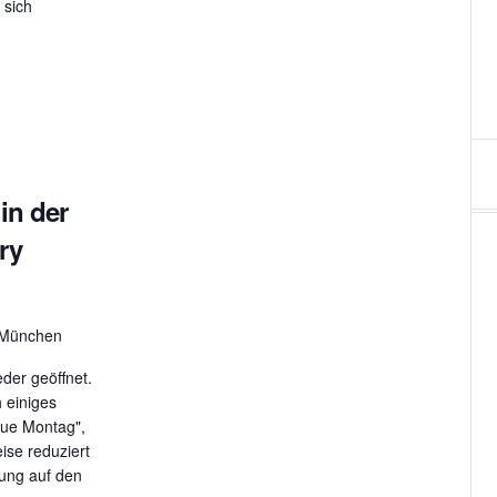
 sich
n
n
a
v
i
in der
g
ry
a
t
, München
i
eder geöffnet.
 einiges
o
aue Montag",
eise reduziert
n
ung auf den