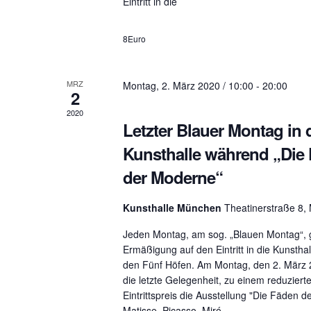
Eintritt in die
d
t
.
8Euro
e
n
MRZ
Montag, 2. März 2020 / 10:00
-
20:00
2
n
2020
Letzter Blauer Montag in 
a
Kunsthalle während „Die
der Moderne“
v
i
Kunsthalle München
Theatinerstraße 8
g
Jeden Montag, am sog. „Blauen Montag“, 
Ermäßigung auf den Eintritt in die Kunstha
a
den Fünf Höfen. Am Montag, den 2. März 2
die letzte Gelegenheit, zu einem reduziert
t
Eintrittspreis die Ausstellung "Die Fäden 
Matisse, Picasso, Miró...