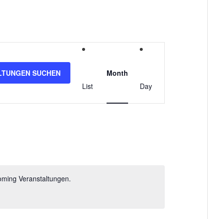
V
e
LTUNGEN SUCHEN
Month
r
List
Day
a
n
s
t
oming Veranstaltungen.
a
l