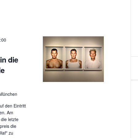
t
u
n
g
:00
A
 in die
n
le
s
i
, München
c
 den Eintritt
h
fen. Am
die letzte
t
preis die
e
laf" zu