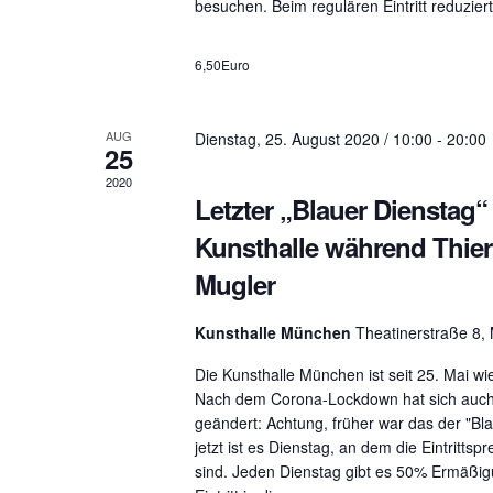
h
t
besuchen. Beim regulären Eintritt reduziert
a
-
l
6,50Euro
u
t
u
n
AUG
Dienstag, 25. August 2020 / 10:00
-
20:00
n
25
g
2020
d
Letzter „Blauer Dienstag“ 
e
A
Kunsthalle während Thier
n
b
Mugler
n
y
K
s
Kunsthalle München
Theatinerstraße 8
e
Die Kunsthalle München ist seit 25. Mai wi
i
y
Nach dem Corona-Lockdown hat sich auch
w
geändert: Achtung, früher war das der "Bl
c
jetzt ist es Dienstag, an dem die Eintrittspr
o
sind. Jeden Dienstag gibt es 50% Ermäßig
h
r