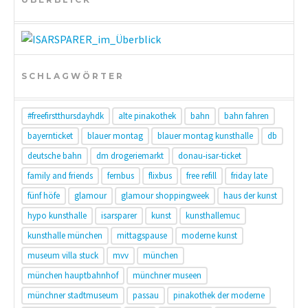
SCHLAGWÖRTER
#freefirstthursdayhdk
alte pinakothek
bahn
bahn fahren
bayernticket
blauer montag
blauer montag kunsthalle
db
deutsche bahn
dm drogeriemarkt
donau-isar-ticket
family and friends
fernbus
flixbus
free refill
friday late
fünf höfe
glamour
glamour shoppingweek
haus der kunst
hypo kunsthalle
isarsparer
kunst
kunsthallemuc
kunsthalle münchen
mittagspause
moderne kunst
museum villa stuck
mvv
münchen
münchen hauptbahnhof
münchner museen
münchner stadtmuseum
passau
pinakothek der moderne