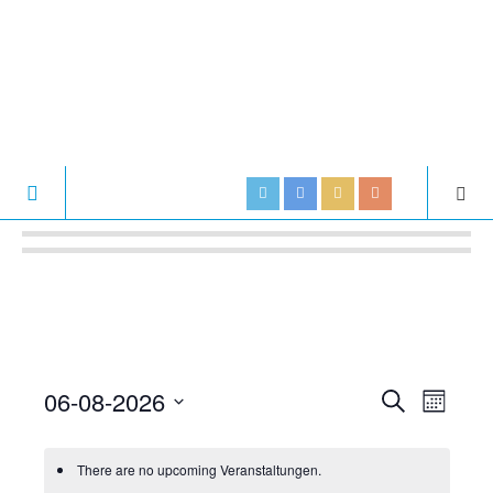
06-08-2026
V
V
S
M
U
e
S
O
e
C
N
e
r
H
There are no upcoming Veranstaltungen.
r
T
l
E