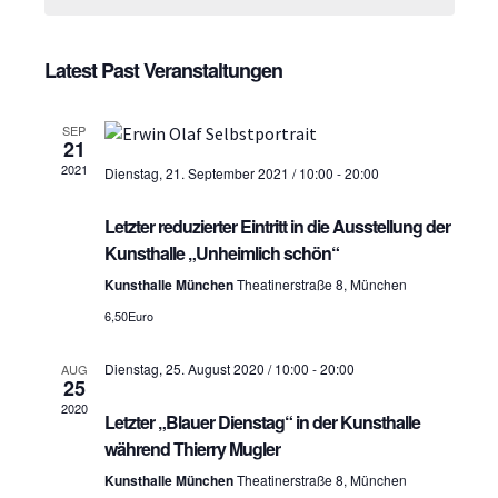
H
a
e
a
n
c
n
t
Latest Past Veranstaltungen
s
d
s
t
a
SEP
t
t
a
21
e
2021
Dienstag, 21. September 2021 / 10:00
-
20:00
l
a
.
t
l
Letzter reduzierter Eintritt in die Ausstellung der
u
Kunsthalle „Unheimlich schön“
t
n
Kunsthalle München
Theatinerstraße 8, München
u
g
6,50Euro
n
A
Dienstag, 25. August 2020 / 10:00
-
20:00
AUG
g
25
n
2020
s
Letzter „Blauer Dienstag“ in der Kunsthalle
e
während Thierry Mugler
i
n
Kunsthalle München
Theatinerstraße 8, München
c