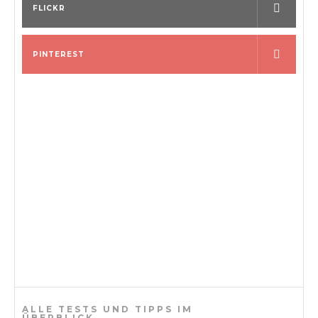
o
FLICKR
n
PINTEREST
ALLE TESTS UND TIPPS IM
ÜBERBLICK