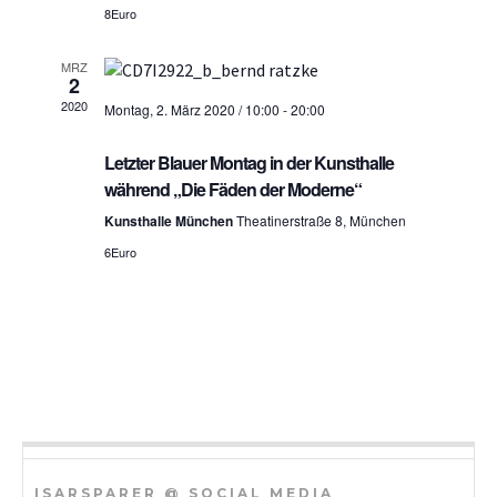
S
8Euro
h
u
t
MRZ
2
c
e
2020
Montag, 2. März 2020 / 10:00
-
20:00
h
n
Letzter Blauer Montag in der Kunsthalle
n
-
während „Die Fäden der Moderne“
a
u
Kunsthalle München
Theatinerstraße 8, München
v
n
6Euro
i
d
g
A
a
n
t
i
s
o
i
n
c
ISARSPARER @ SOCIAL MEDIA