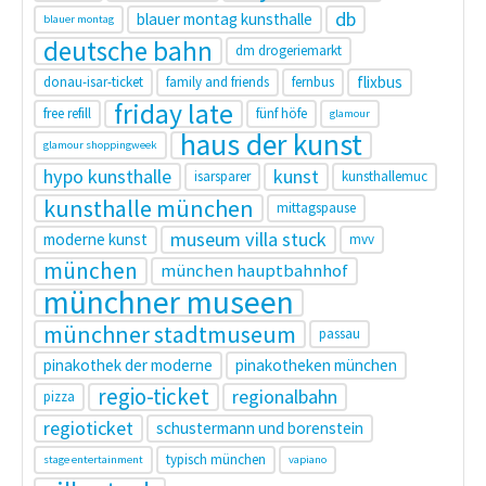
db
blauer montag kunsthalle
blauer montag
deutsche bahn
dm drogeriemarkt
flixbus
donau-isar-ticket
family and friends
fernbus
friday late
free refill
fünf höfe
glamour
haus der kunst
glamour shoppingweek
hypo kunsthalle
kunst
isarsparer
kunsthallemuc
kunsthalle münchen
mittagspause
museum villa stuck
moderne kunst
mvv
münchen
münchen hauptbahnhof
münchner museen
münchner stadtmuseum
passau
pinakothek der moderne
pinakotheken münchen
regio-ticket
regionalbahn
pizza
regioticket
schustermann und borenstein
typisch münchen
stage entertainment
vapiano