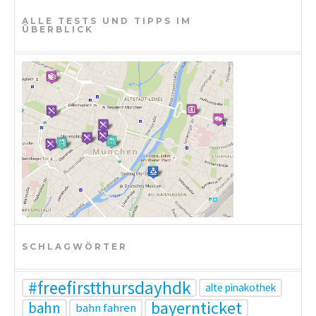
i
ALLE TESTS UND TIPPS IM
ÜBERBLICK
o
n
SCHLAGWÖRTER
#freefirstthursdayhdk
alte pinakothek
bayernticket
bahn
bahn fahren