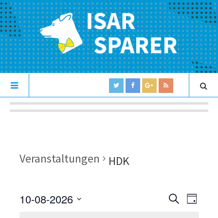
Veranstaltungen
HDK
10-08-2026
V
V
S
D
U
e
S
A
e
C