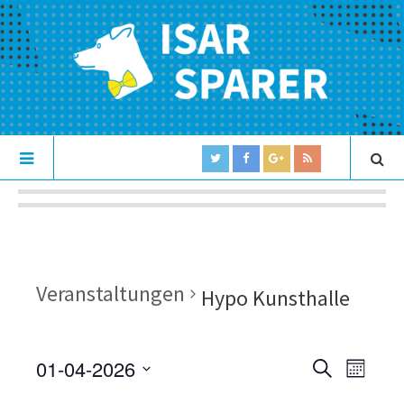
Veranstaltungen
Hypo Kunsthalle
01-04-2026
V
V
S
M
U
e
S
O
e
C