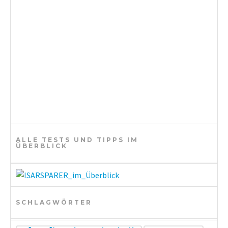
i
o
n
ALLE TESTS UND TIPPS IM
ÜBERBLICK
SCHLAGWÖRTER