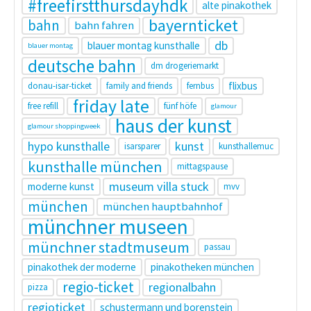
#freefirstthursdayhdk
alte pinakothek
bayernticket
bahn
bahn fahren
db
blauer montag kunsthalle
blauer montag
deutsche bahn
dm drogeriemarkt
flixbus
donau-isar-ticket
family and friends
fernbus
friday late
free refill
fünf höfe
glamour
haus der kunst
glamour shoppingweek
hypo kunsthalle
kunst
isarsparer
kunsthallemuc
kunsthalle münchen
mittagspause
museum villa stuck
moderne kunst
mvv
münchen
münchen hauptbahnhof
münchner museen
münchner stadtmuseum
passau
pinakothek der moderne
pinakotheken münchen
regio-ticket
regionalbahn
pizza
regioticket
schustermann und borenstein