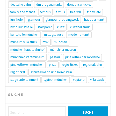
deutsche bahn
dm drogeriemarkt
donau-isar-ticket
family and friends
fernbus
flixbus
free refill
friday late
fünf höfe
glamour
glamour shoppingweek
haus der kunst
hypo kunsthalle
isarsparer
kunst
kunsthallemuc
kunsthalle münchen
mittagspause
moderne kunst
museum villa stuck
mvv
münchen
münchen hauptbahnhof
münchner museen
münchner stadtmuseum
passau
pinakothek der moderne
pinakotheken münchen
pizza
regio-ticket
regionalbahn
regioticket
schustermann und borenstein
stage entertainment
typisch münchen
vapiano
villa stuck
SUCHE
Suche nach: