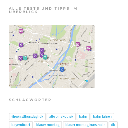
g
ALLE TESTS UND TIPPS IM
ÜBERBLICK
a
t
i
o
n
SCHLAGWÖRTER
#freefirstthursdayhdk
alte pinakothek
bahn
bahn fahren
bayernticket
blauer montag
blauer montag kunsthalle
db