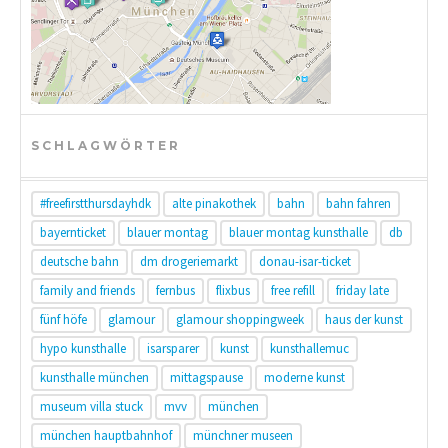
SCHLAGWÖRTER
#freefirstthursdayhdk
alte pinakothek
bahn
bahn fahren
bayernticket
blauer montag
blauer montag kunsthalle
db
deutsche bahn
dm drogeriemarkt
donau-isar-ticket
family and friends
fernbus
flixbus
free refill
friday late
fünf höfe
glamour
glamour shoppingweek
haus der kunst
hypo kunsthalle
isarsparer
kunst
kunsthallemuc
kunsthalle münchen
mittagspause
moderne kunst
museum villa stuck
mvv
münchen
münchen hauptbahnhof
münchner museen