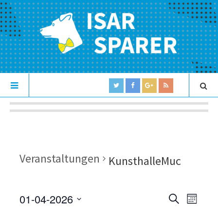
Veranstaltungen
KunsthalleMuc
01-04-2026
V
V
S
M
U
e
S
O
e
C