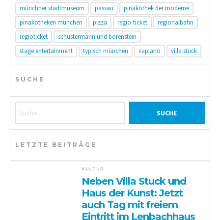
münchner stadtmuseum
passau
pinakothek der moderne
pinakotheken münchen
pizza
regio-ticket
regionalbahn
regioticket
schustermann und borenstein
stage entertainment
typisch münchen
vapiano
villa stuck
SUCHE
Suche nach:
LETZTE BEITRÄGE
KULTUR
Neben Villa Stuck und
Haus der Kunst: Jetzt
auch Tag mit freiem
Eintritt im Lenbachhaus