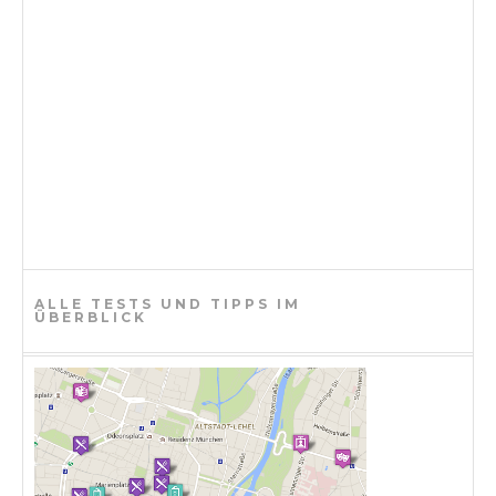
i
o
n
ALLE TESTS UND TIPPS IM
ÜBERBLICK